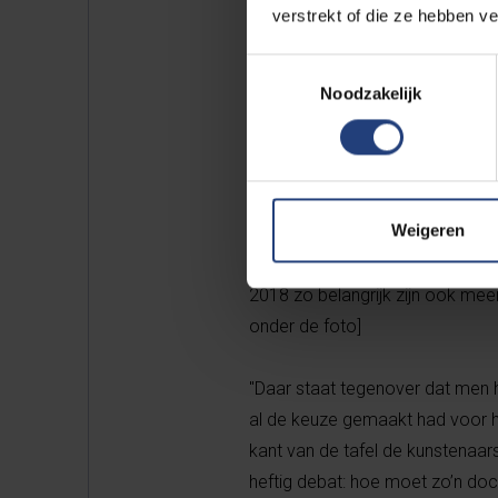
op dat vlak echt wel nog zoeken
verstrekt of die ze hebben v
leveren, lijkt me.”
Toestemmingsselectie
Noodzakelijk
Puur maatschappelijk bekeken
richting van ‘harde’, factuel
kennis. Ervaart u dit hier nu 
“Als ik mijn studenten de vraag 
Weigeren
diploma van ingenieur of dat van
absoluut van overtuigd dat die 
2018 zo belangrijk zijn ook mee
onder de foto]
"Daar staat tegenover dat men hi
al de keuze gemaakt had voor 
kant van de tafel de kunstenaar
heftig debat: hoe moet zo’n doct