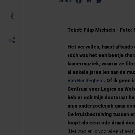
Share:
Tekst: Filip Michiels - Foto:
Het vervallen, haast aftands
toch was het een beetje thu
kamermuziek, waarna ze filos
al enkele jaren les aan de 
Van Bendeghem
. Of ik geen
Centrum voor Logica en Weten
heb er ook mijn doctoraat b
mijn onderzoeksjob gaan com
De kruisbestuiving tussen en
loopt als een rode draad doo
“Het was en is vooral een heel 