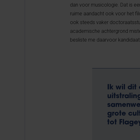
dan voor musicologie. Dat is een
ruime aandacht ook voor het fil
ook steeds vaker doctoraatsstud
academische achtergrond misten
besliste me daarvoor kandidaat 
Ik wil di
uitstrali
samenwer
grote cul
tot Flage