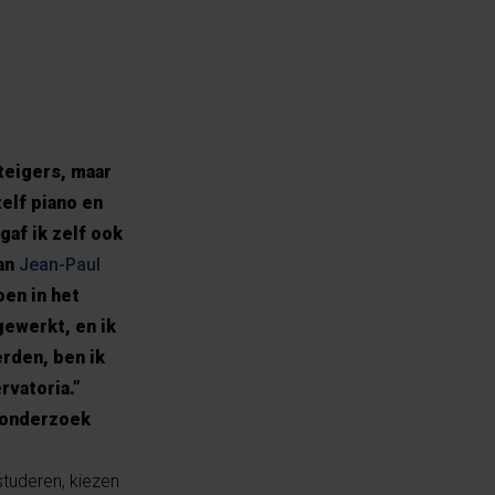
teigers, maar
elf piano en
gaf ik zelf ook
van
Jean-Paul
en in het
gewerkt, en ik
rden, ben ik
rvatoria.”
h onderzoek
studeren, kiezen