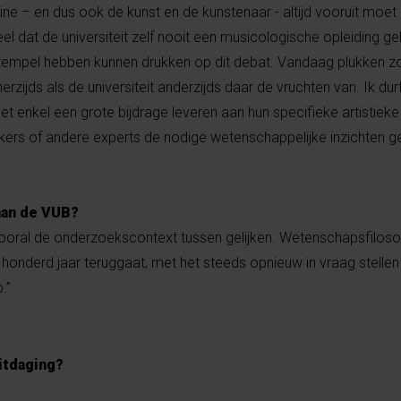
ne – en dus ook de kunst en de kunstenaar - altijd vooruit moet
l dat de universiteit zelf nooit een musicologische opleiding ge
tempel hebben kunnen drukken op dit debat. Vandaag plukken z
zijds als de universiteit anderzijds daar de vruchten van. Ik durf
et enkel een grote bijdrage leveren aan hun specifieke artistiek
ers of andere experts de nodige wetenschappelijke inzichten ge
aan de VUB?
vooral de onderzoekscontext tussen gelijken. Wetenschapsfiloso
n honderd jaar teruggaat, met het steeds opnieuw in vraag stellen
.”
itdaging?