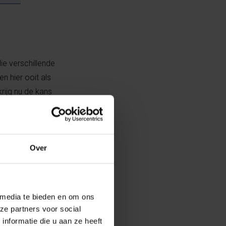
die verschillende
 hier ooit als
rijg nu de kans
k en individueel,
atie kan
l meer
uiglijke
Over
ven is?
 media te bieden en om ons
k, waar men in
ze partners voor social
s, maar we zijn
nformatie die u aan ze heeft