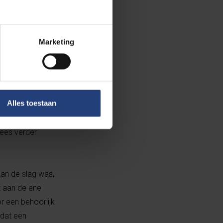
nte bijdrage
Marketing
ing vast in de
r zachte
d wordt, een
Alles toestaan
k ben ik er
ses die anno
Lees verder
aan de slag was,
 aan de ene
r een behoorlijk
 dat een