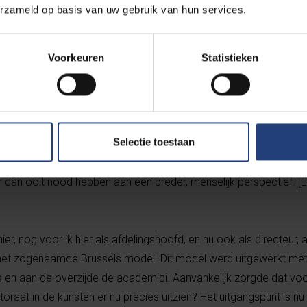
de. Met mijn dubbele achtergrond kan ik daar wel een interessa
erzameld op basis van uw gebruik van hun services.
Voorkeuren
Statistieken
 stelden we de voorbije jaren ook een continue verschuiv
e kennis, die sterk aan belang won ten nadele van de eerde
ook, als directeur?
stel wat in hun ogen maatschappelijk nu het sterkst geapprecieer
Selectie toestaan
 musicus, dan stel ik inderdaad eenzelfde trend vast. Maar tegelij
kwantitieve, hard wetenschappelijk onderbouwde kennis en analy
r dan ooit nood hebben aan een breder, menselijk perspectief. [
er, nog voor ik hier als afdelingshoofd, en nu ook als directeur, 
het zogenaamde Brussels model. Dit model werd uitgewerkt met
s en aan de overzijde de academici. Aanvankelijk zorgde dat voo
oraat in de kunsten er nu precies uitzien? Het uitgangspunt is nu