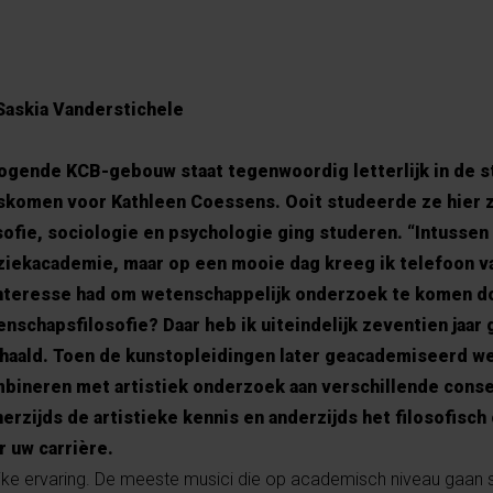
 Saskia Vanderstichele
 ogende KCB-gebouw staat tegenwoordig letterlijk in de s
iskomen voor Kathleen Coessens. Ooit studeerde ze hier z
ofie, sociologie en psychologie ging studeren. “Intussen 
muziekacademie, maar op een mooie dag kreeg ik telefoon 
 interesse had om wetenschappelijk onderzoek te komen do
schapsfilosofie? Daar heb ik uiteindelijk zeventien jaar 
ehaald. Toen de kunstopleidingen later geacademiseerd we
bineren met artistiek onderzoek aan verschillende conse
erzijds de artistieke kennis en anderzijds het filosofisc
r uw carrière.
rijke ervaring. De meeste musici die op academisch niveau gaan 