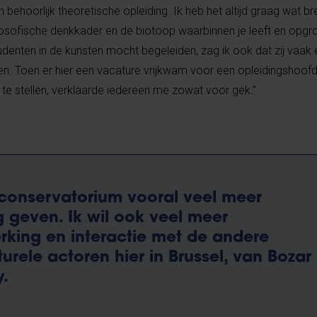
 behoorlijk theoretische opleiding. Ik heb het altijd graag wat b
osofische denkkader en de biotoop waarbinnen je leeft en opgro
enten in de kunsten mocht begeleiden, zag ik ook dat zij vaak 
. Toen er hier een vacature vrijkwam voor een opleidingshoofd
te stellen, verklaarde iedereen me zowat voor gek.”
t conservatorium vooral veel meer
ng geven. Ik wil ook veel meer
king en interactie met de andere
turele actoren hier in Brussel, van Bozar
y.