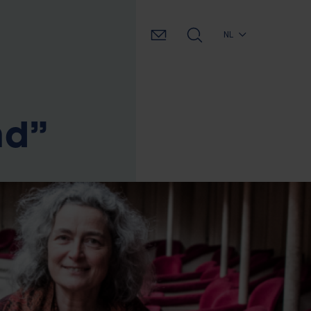
NL
nd”