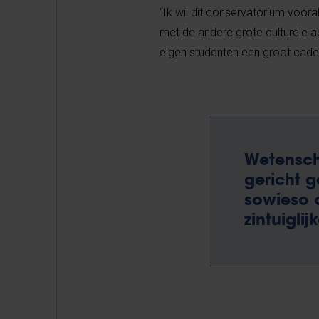
“Ik wil dit conservatorium voora
met de andere grote culturele a
eigen studenten een groot cad
Wetensch
gericht g
sowieso o
zintuigli