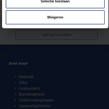
Selectie toestaan
Weigeren
Stond er een fout op deze pagina?
Laat het ons weten
Snel naar
Webmail
Jobs
Lesroosters
Bereikbaarheid
Onderzoeksgroepen
Campusfaciliteiten