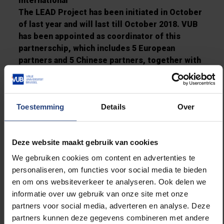
International
The LEAD Project has been initiated in October
of last year and will last till October 2018. VUB
has been appointed as coordinator of this
partnerschip, which includes 5 European
partners and 5 Chinese partners, together with
10 associated partners from Europe and China.
Save the date
Toestemming
Details
Over
The conference on March 21st signals the take-off of
the LEAD project in a grand manner, with the
participation of several rectors and vice rectors from
Deze website maakt gebruik van cookies
European and Chinese universities. Paul De Knop,
rector of VUB, will deliver the opening speech. In
We gebruiken cookies om content en advertenties te
addition, he will address the topics of University
personaliseren, om functies voor social media te bieden
Strategy Development at the first workshop the day
en om ons websiteverkeer te analyseren. Ook delen we
after.
informatie over uw gebruik van onze site met onze
partners voor social media, adverteren en analyse. Deze
The workshops on the 22nd and 23rd of March make
partners kunnen deze gegevens combineren met andere