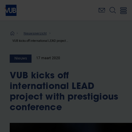
Overslaan
en
naar
de
inhoud
Kruimelpad
Nieuwsoverzicht
gaan
VUB kicks off international LEAD project with prestigious conference
17 maart 2020
Nieuws
VUB kicks off
international LEAD
project with prestigious
conference