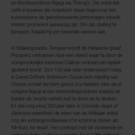
en literatuurcriticus Ngugi wa Thiong’o. Die vond dat
zelfs in boeken die sceptisch staan tegenover het
kolonialisme de gekoloniseerde personages steeds
minder prominent aanwezig zijn. Om zijn stelling te
bewijzen, haalde hij vier bekende werken aan.
In Shakespeare’s
Tempest
wordt de Italiaanse graaf
Prospero verbannen naar een eiland waar hij door de
oorspronkelijke bewoner Caliban verbaal van repliek
gediend wordt. Zo’n 100 jaar later onderwerpt Friday
in Daniel Defoe’s
Robinson Crusoe
zich vrijwillig aan
Crusoe omdat die hem gered zou hebben. Hier zie je
volgens Ngugi al een eenrichtingsverkeer waarbij de
blanke de zwarte vertelt wat te doen en te denken.
En dan nog eens 200 jaar later, in Conrads
Heart of
Darkness
weerklinkt de stem van de Afrikaan enkel
nog als achtergrondlawaai of in kromme zinnen als
‘Mr Kurz, he dead’. Het contrast met de vloekende en
verbaal sterke Caliban is enorm. En in 1986 schreef