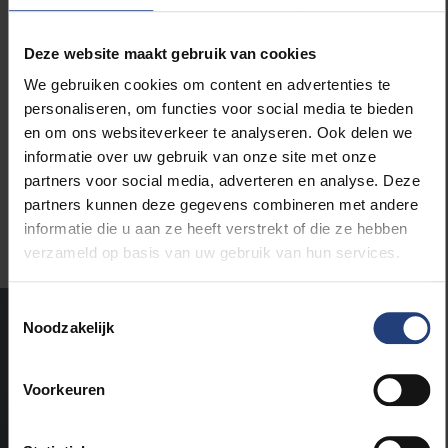
het herschrijven van de literaire canon. Hij durft ook
heel breed te gaan, bijvoorbeeld hoe hij #metoo
Deze website maakt gebruik van cookies
aankaart in
Disgrace
, nog voordat die beweging
ontstond. Hij is ook bekend vanwege zijn
We gebruiken cookies om content en advertenties te
bekommernissen om het milieu en de rechten van
personaliseren, om functies voor social media te bieden
dieren. Het verbaast me eigenlijk dat zo een sociaal
en om ons websiteverkeer te analyseren. Ook delen we
geëngageerd schrijver zichzelf zo wegcijfert in het
informatie over uw gebruik van onze site met onze
openbaar debat. Reden te meer om uit te kijken naar
partners voor social media, adverteren en analyse. Deze
zijn komst.”
partners kunnen deze gegevens combineren met andere
informatie die u aan ze heeft verstrekt of die ze hebben
verzameld op basis van uw gebruik van hun services.
Toestemmingsselectie
Noodzakelijk
Voorkeuren