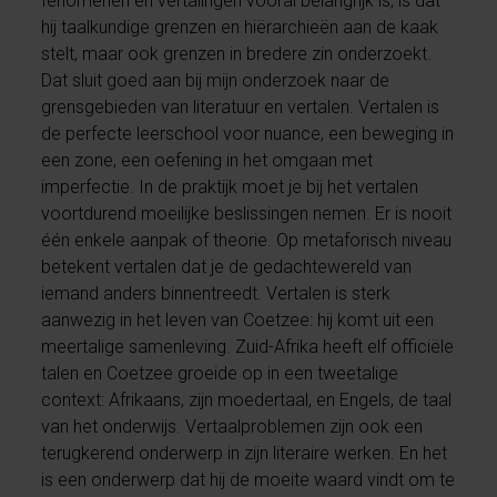
fenomenen en vertalingen vooral belangrijk is, is dat
hij taalkundige grenzen en hiërarchieën aan de kaak
stelt, maar ook grenzen in bredere zin onderzoekt.
Dat sluit goed aan bij mijn onderzoek naar de
grensgebieden van literatuur en vertalen. Vertalen is
de perfecte leerschool voor nuance, een beweging in
een zone, een oefening in het omgaan met
imperfectie. In de praktijk moet je bij het vertalen
voortdurend moeilijke beslissingen nemen. Er is nooit
één enkele aanpak of theorie. Op metaforisch niveau
betekent vertalen dat je de gedachtewereld van
iemand anders binnentreedt. Vertalen is sterk
aanwezig in het leven van Coetzee: hij komt uit een
meertalige samenleving. Zuid-Afrika heeft elf officiële
talen en Coetzee groeide op in een tweetalige
context: Afrikaans, zijn moedertaal, en Engels, de taal
van het onderwijs. Vertaalproblemen zijn ook een
terugkerend onderwerp in zijn literaire werken. En het
is een onderwerp dat hij de moeite waard vindt om te