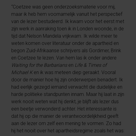
“Coetzee was geen onderzoeksmaterie voor mij,
maar ik heb hem voornamelijk vanuit het perspectief
van de lezer bestudeerd. Ik kwam voor het eerst met
zijn werk in aanraking toen ik in Londen woonde, in de
tijd dat Nelson Mandela vrijkwam. Ik wilde meer te
weten komen over literatuur onder de apartheid en
begon Zuid-Afrikaanse schrijvers als Gordimer, Brink
en Coetzee te lezen. Van hem las ik onder andere
Waiting for the Barbarians
en
Life & Times of
Michael K
en ik was meteen diep geraakt. Vooral
door de manier hoe hij zijn onderwerpen benadert. Ik
had eerlijk gezegd iemand verwacht die duidelijke en
harde politieke standpunten innam. Maar hij laat in zijn
werk nooit weten wat hij denkt, je blijft als lezer dus
een beetje verwonderd achter. Het interessante is
dat hij op die manier de verantwoordelijkheid geeft
aan de lezer om zelf een mening te vormen. Zo had
hij het nooit over het apartheidsregime zoals het was: