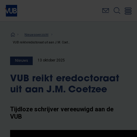
Overslaan
en
naar
de
inhoud
Kruimelpad
Nieuwsoverzicht
gaan
VUB reikt eredoctoraat uit aan J.M. Coetzee
13 oktober 2025
Nieuws
VUB reikt eredoctoraat
uit aan J.M. Coetzee
Tijdloze schrijver vereeuwigd aan de
VUB