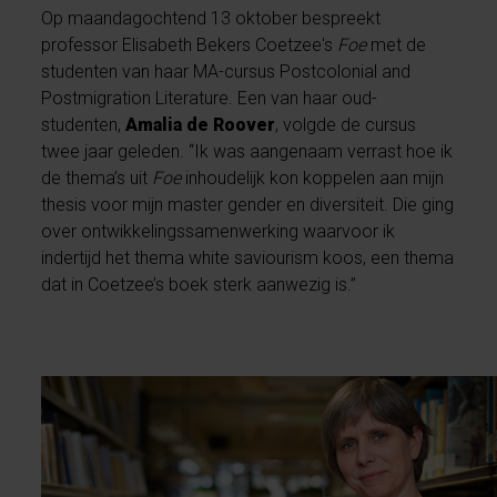
Op maandagochtend 13 oktober bespreekt
professor Elisabeth Bekers Coetzee's
Foe
met de
studenten van haar MA-cursus Postcolonial and
Postmigration Literature. Een van haar oud-
studenten,
Amalia de Roover
, volgde de cursus
twee jaar geleden. “Ik was aangenaam verrast hoe ik
de thema’s uit
Foe
inhoudelijk kon koppelen aan mijn
thesis voor mijn master gender en diversiteit. Die ging
over ontwikkelingssamenwerking waarvoor ik
indertijd het thema white saviourism koos, een thema
dat in Coetzee’s boek sterk aanwezig is.”