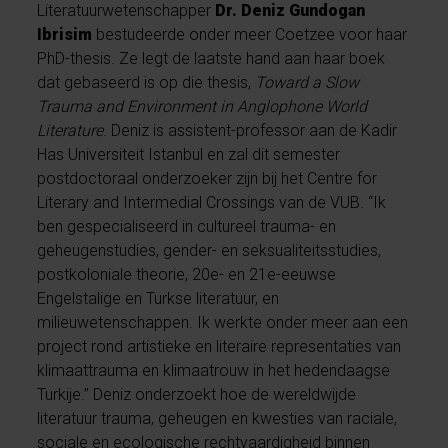
Literatuurwetenschapper
Dr. Deniz Gundogan
Ibrisim
bestudeerde onder meer Coetzee voor haar
PhD-thesis. Ze legt de laatste hand aan haar boek
dat gebaseerd is op die thesis,
Toward a Slow
Trauma and Environment in Anglophone World
Literature
. Deniz is assistent-professor aan de Kadir
Has Universiteit Istanbul en zal dit semester
postdoctoraal onderzoeker zijn bij het Centre for
Literary and Intermedial Crossings van de VUB. “Ik
ben gespecialiseerd in cultureel trauma- en
geheugenstudies, gender- en seksualiteitsstudies,
postkoloniale theorie, 20e- en 21e-eeuwse
Engelstalige en Turkse literatuur, en
milieuwetenschappen. Ik werkte onder meer aan een
project rond artistieke en literaire representaties van
klimaattrauma en klimaatrouw in het hedendaagse
Turkije.” Deniz onderzoekt hoe de wereldwijde
literatuur trauma, geheugen en kwesties van raciale,
sociale en ecologische rechtvaardigheid binnen