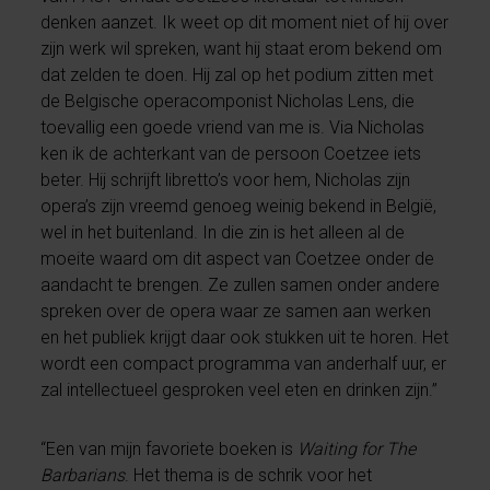
denken aanzet. Ik weet op dit moment niet of hij over
zijn werk wil spreken, want hij staat erom bekend om
dat zelden te doen. Hij zal op het podium zitten met
de Belgische operacomponist Nicholas Lens, die
toevallig een goede vriend van me is. Via Nicholas
ken ik de achterkant van de persoon Coetzee iets
beter. Hij schrijft libretto’s voor hem, Nicholas zijn
opera’s zijn vreemd genoeg weinig bekend in België,
wel in het buitenland. In die zin is het alleen al de
moeite waard om dit aspect van Coetzee onder de
aandacht te brengen. Ze zullen samen onder andere
spreken over de opera waar ze samen aan werken
en het publiek krijgt daar ook stukken uit te horen. Het
wordt een compact programma van anderhalf uur, er
zal intellectueel gesproken veel eten en drinken zijn.”
“Een van mijn favoriete boeken is
Waiting for The
Barbarians
. Het thema is de schrik voor het