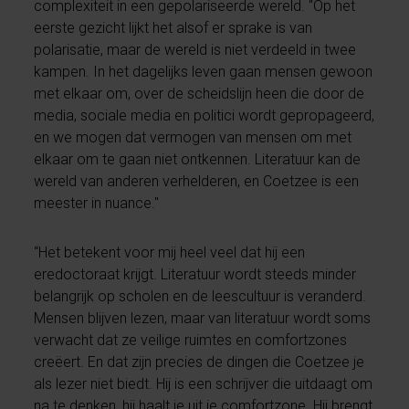
complexiteit in een gepolariseerde wereld. "Op het
eerste gezicht lijkt het alsof er sprake is van
polarisatie, maar de wereld is niet verdeeld in twee
kampen. In het dagelijks leven gaan mensen gewoon
met elkaar om, over de scheidslijn heen die door de
media, sociale media en politici wordt gepropageerd,
en we mogen dat vermogen van mensen om met
elkaar om te gaan niet ontkennen. Literatuur kan de
wereld van anderen verhelderen, en Coetzee is een
meester in nuance."
“Het betekent voor mij heel veel dat hij een
eredoctoraat krijgt. Literatuur wordt steeds minder
belangrijk op scholen en de leescultuur is veranderd.
Mensen blijven lezen, maar van literatuur wordt soms
verwacht dat ze veilige ruimtes en comfortzones
creëert. En dat zijn precies de dingen die Coetzee je
als lezer niet biedt. Hij is een schrijver die uitdaagt om
na te denken, hij haalt je uit je comfortzone. Hij brengt