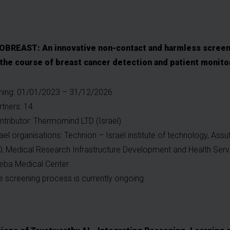
REAST: An innovative non-contact and harmless screeni
the course of breast cancer detection and patient monito
ming: 01/01/2023 – 31/12/2026
rtners: 14
ntributor: Thermomind LTD (Israel)
rael organisations: Technion – Israël institute of technology, Ass
D, Medical Research Infrastructure Development and Health Serv
eba Medical Center
e screening process is currently ongoing