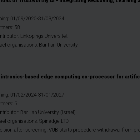
ions of Trustworthy AI - Integrating Reasoning, Learning 
ming: 01/09/2020-31/08/2024
rtners: 58
ntributor: Linkopings Universitet
ael organisations: Bar Ilan University
pintronics-based edge computing co-processor for artifici
ming: 01/02/2024-31/01/2027
rtners: 5
tributor: Bar Ilan University (Israel)
rael organisations: Spinedge LTD
cision after screening: VUB starts procedure withdrawal from pr