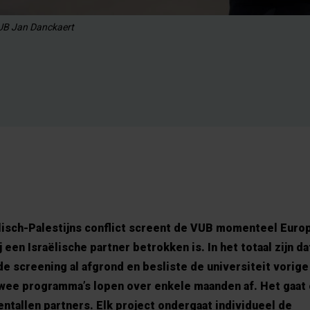
UB Jan Danckaert
ëlisch-Palestijns conflict screent de VUB momenteel Euro
een Israëlische partner betrokken is. In het totaal zijn d
 de screening al afgrond en besliste de universiteit vorig
 Twee programma’s lopen over enkele maanden af. Het gaat
tallen partners. Elk project ondergaat individueel de