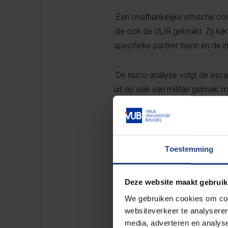
Een onafhankelijke ethische co
die ook de VLIR gebruikt. Zij ki
specifieke partner hierin en de 
De risico-analyse volgt de esca
uit op vlak van militair gebruik, 
Sinds oktober 2023 wordt een ve
de evoluerende situatie.
De VUB is in elk van deze zeve
Toestemming
projecten lopen weldra af. Eén 
commissie.
Deze website maakt gebruik
We gebruiken cookies om cont
Voor vier projecten wachten we
websiteverkeer te analyseren
uitvaardigt, of een eerder advi
media, adverteren en analys