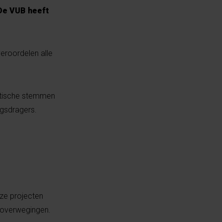
 De VUB heeft
veroordelen alle
itische stemmen
zagsdragers.
ze projecten
e overwegingen.