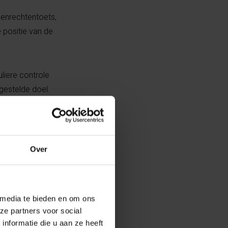
senrechtentoets,
e positie van de
liere controle
gestelde doel.
 aangepast aan
ee van de zeven
Over
thische
 media te bieden en om ons
f advies
ze partners voor social
 de nodige
nformatie die u aan ze heeft