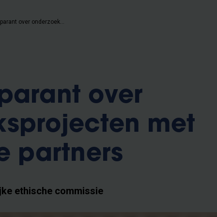
VUB transparant over onderzoeksprojecten met Israëlische partners
parant over
ksprojecten met
e partners
jke ethische commissie