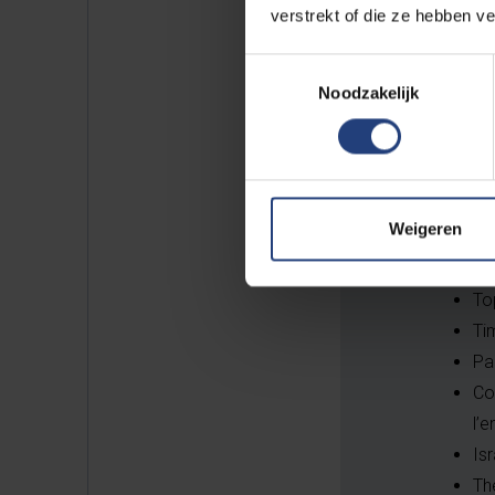
stappen zetten. Als de VUB eenzi
verstrekt of die ze hebben v
Toestemmingsselectie
Noodzakelijk
De vo
Weigeren
Partne
To
Ti
Pa
Co
l’
Is
Th