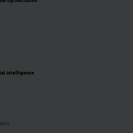
and Optimization
al intelligence
oject