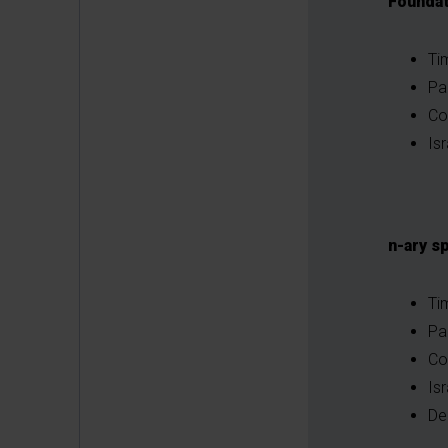
Foundat
Ti
Pa
Co
Isr
n-ary s
Ti
Pa
Con
Is
De