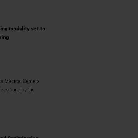
ng modality set to
ring
uta Medical Centers
ices Fund by the