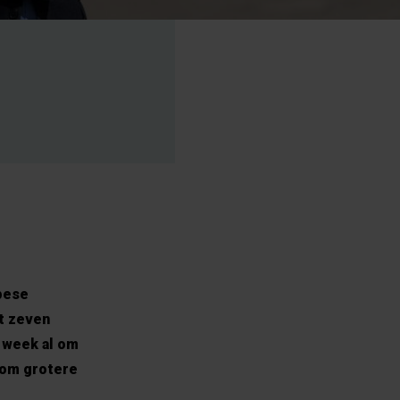
pese
at zeven
e week al om
 om grotere