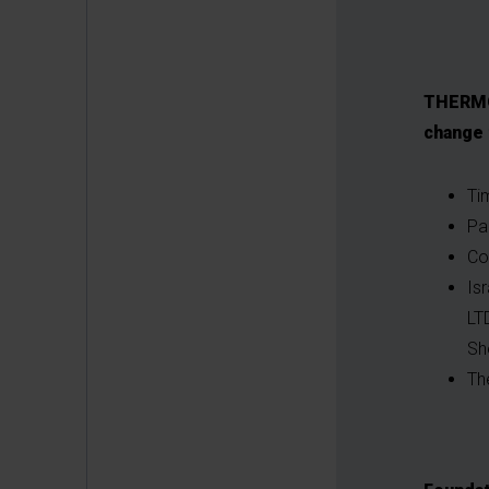
THERMOB
change 
Ti
Pa
Co
Is
LT
Sh
Th