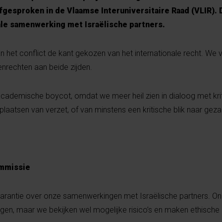
gesproken in de Vlaamse Interuniversitaire Raad (VLIR).
ale samenwerking met Israëlische partners.
n het conflict de kant gekozen van het internationale recht. We 
nrechten aan beide zijden.
ademische boycot, omdat we meer heil zien in dialoog met kr
en plaatsen van verzet, of van minstens een kritische blik naar ge
ommissie
parantie over onze samenwerkingen met Israëlische partners. On
lingen, maar we bekijken wel mogelijke risico’s en maken ethisch