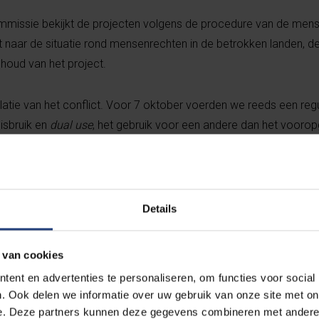
mmissie bekijkt de projecten volgens de procedure van de men
jkt naar de situatie rond mensenrechten in de betrokken landen, d
inhoud van het project.
latie van het conflict. Voor 7 oktober voerden we reeds een regu
misbruik en
dual use
, het gebruik voor een andere dan het voorop
el strikter beleid gevoerd tegenover Israël en zijn de adviezen
n projecten deelnemer, naast verschillende andere partners. Tw
Details
pas gestart project zet de VUB stop, na negatief advies van de e
 van cookies
ent en advertenties te personaliseren, om functies voor social
 momenteel nog het advies af. Indien de commissie een negatie
. Ook delen we informatie over uw gebruik van onze site met on
es herziet door de gewijzigde omstandigheden, zullen we als VUB
e. Deze partners kunnen deze gegevens combineren met andere i