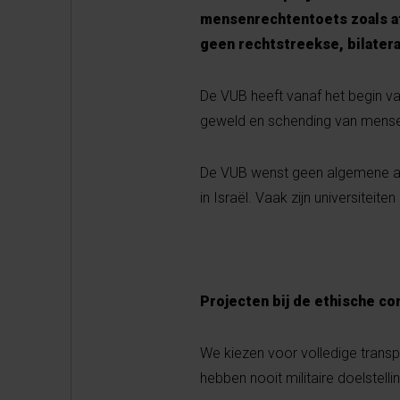
mensenrechtentoets zoals af
geen rechtstreekse, bilater
De VUB heeft vanaf het begin va
geweld en schending van mense
De VUB wenst geen algemene ac
in Israël. Vaak zijn universiteit
Projecten bij de ethische c
We kiezen voor volledige trans
hebben nooit militaire doelstel