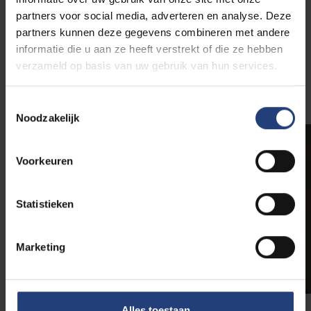
doctoraat, en hen daarna hun eigen weg zien vinden,
partners voor social media, adverteren en analyse. Deze
geeft mij enorm veel voldoening.”
partners kunnen deze gegevens combineren met andere
informatie die u aan ze heeft verstrekt of die ze hebben
verzameld op basis van uw gebruik van hun services.
Toestemmingsselectie
Noodzakelijk
Voorkeuren
Statistieken
Marketing
Alles toestaan