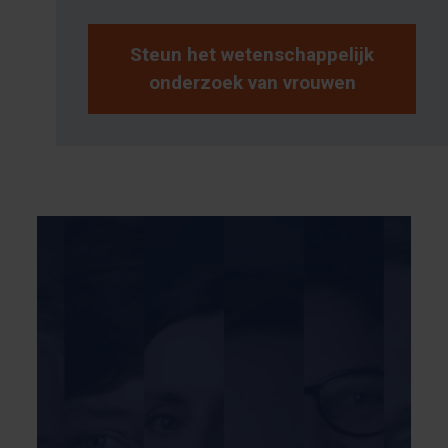
Steun het wetenschappelijk
onderzoek van vrouwen