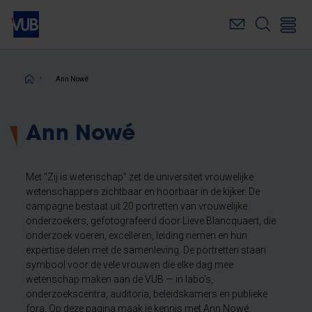
Overslaan
en
naar
de
inhoud
Kruimelpad
Ann Nowé
gaan
Ann Nowé
Met "Zij is wetenschap" zet de universiteit vrouwelijke
wetenschappers zichtbaar en hoorbaar in de kijker. De
campagne bestaat uit 20 portretten van vrouwelijke
onderzoekers, gefotografeerd door Lieve Blancquaert, die
onderzoek voeren, excelleren, leiding nemen en hun
expertise delen met de samenleving. De portretten staan
symbool voor de vele vrouwen die elke dag mee
wetenschap maken aan de VUB — in labo’s,
onderzoekscentra, auditoria, beleidskamers en publieke
fora. Op deze pagina maak je kennis met Ann Nowé.