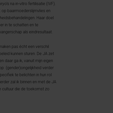
s na in-vitro fertilisatie (IVF).
 op baarmoederslijmvlies en
rheidsbehandelingen. Haar doel
r in te schatten en te
angerschap als eindresultaat.
maken pas écht een verschil
eleid kunnen sturen. De JA zet
 daar ga ik, vanuit mijn eigen
oop ​ (gender)ongelijkheid verder
cifiek te belichten in hun rol
erder zal ik binnen en met de JA
 cultuur die de toekomst zo