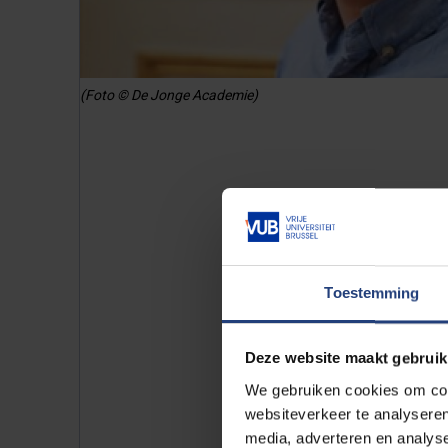
(Foto © De Jonge Academie)
Pieter Libin
Toestemming
Pieter Libin
(41) onderzoekt ho
ondersteunen. Hij ontwikkelt alg
Deze website maakt gebruik
simulaties en de besluitnemer t
opzichte van elkaar. Hiervoor 
We gebruiken cookies om cont
websiteverkeer te analyseren
verschillende disciplines.
media, adverteren en analys