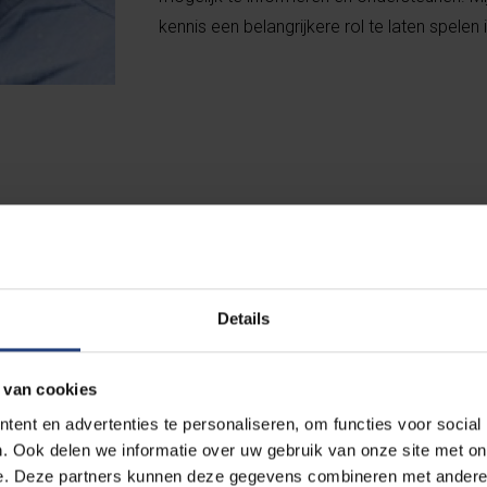
kennis een belangrijkere rol te laten spelen 
Details
e
artificiële intelligentie
besluitnemers kan
oritmes die leren aan de hand van realistische
 van cookies
oelaten conflicterende belangen af te wegen ten
werkt hij nauw samen met domeinexperten uit
ent en advertenties te personaliseren, om functies voor social
. Ook delen we informatie over uw gebruik van onze site met on
e. Deze partners kunnen deze gegevens combineren met andere i