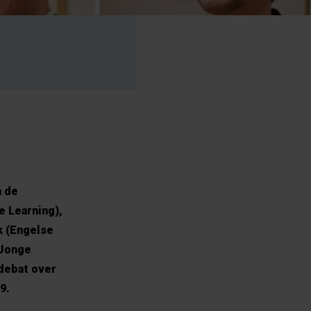
n de
e Learning),
k (Engelse
 Jonge
debat over
9.