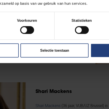
erzameld op basis van uw gebruik van hun services.
n artificiële intelligentie maken het mogelijk om
tdagingen aan te gaan. Hiervoor is een nauwe
n noodzakelijk. Mijn interesse naar
Voorkeuren
Statistieken
de maatschappelijke impact hierop is de
ngageren voor de Jonge Academie. Mijn grootste
demie gaan uit naar “open science”, meer
 van onderzoek, en “science for policy”, om
Selectie toestaan
et wetenschappelijke inzichten.”
Shari Mackens
Shari Mackens
(36 jaar, VUB/UZ Brussel) is