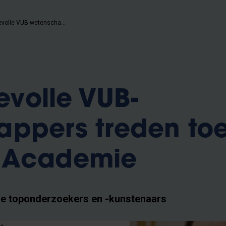
Vijf beloftevolle VUB-wetenschappers treden toe tot de Jonge Academie
tevolle VUB-
ppers treden toe
 Academie
ge toponderzoekers en -kunstenaars