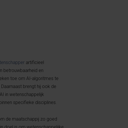
tenschapper
artificieel
hun betrouwbaarheid en
nieken toe om AI-algoritmes te
Daarnaast brengt hij ook de
AI in wetenschappelijk
innen specifieke disciplines.
 om de maatschappij zo goed
jn doel is om wetenschappelijke