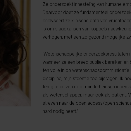
Ze onderzoekt innesteling van humane embryo'
Daarvoor doet ze fundamenteel onderzoek
analyseert ze klinische data van vruchtbaa
is om slaagkansen van koppels nauwkeurige
verhogen, met een zo gezond mogelijke zw
‘Wetenschappelijke onderzoeksresultaten 
wanneer ze een breed publiek bereiken en b
ten volle in op wetenschapscommunicatie en
discipline, mijn steentje toe bijdragen. Ik h
terug te drijven door minderheidsgroepen spe
als wetenschapper, maar ook als patiënt. V
streven naar de open access/open science
hard nodig heeft.”