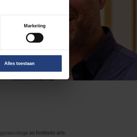
Marketing
Alles toestaan
gynaecologe
en fertiliteits-arts.