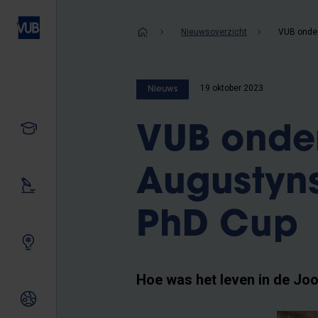
Overslaan
en
Kruimelpad
Nieuwsoverzicht
naar
de
inhoud
19 oktober 2023
Nieuws
gaan
Studeren
VUB onder
Augustyns
Ons onderzoek
PhD Cup
Samen innoveren
Hoe was het leven in de Jo
Internationale relaties