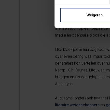
begraafplaats te gaan en daar m
Uiteindelijk worden de dagboek
Weigeren
onmenselijkheden te ontvluchte
mensen toch op een bepaalde man
media en openbare blogs die a
Elke bladzijde in hun dagboek w
overleven gering was, maar toc
generaties kon vertellen over h
Kamp IX in Kaunas, Litouwen, m
brengen en als een lichtpunt sch
Augustyns.
Augustyns’ onderzoek naar het le
literaire wetenschappers
en
ge