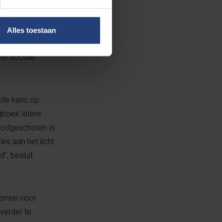
jkse
Alles toestaan
n de opgejaagde
lei sociale
t de kans op
gboek latere
doodgeschoten in
es aan het licht
”, besluit
errein voor
verder te