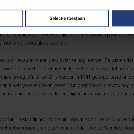
et kastanjes te spelen.”
en ook een soort van overlevingsmiddel. “Een plek om de dageli
Selectie toestaan
n” zegt Augustyns. “Door hun gedachten neer te pennen, konde
ier ventileren. Heel menselijk, je ziet het vandaag ook op aller
ls modern videodagboek dienen.”
as voor de auteurs een bewijs dat ze nog leefden. Ze wisten da
h koesterden ze hoop tot het einde. Ze hoopten ook dat hun da
un lijdensweg. Walter en Willy werden in 1941 gedeporteerd en 
aar hun dagboeken leven voort. “Hun dagboeken, die vandaag all
ijnen vanuit een donker verleden, blijven hun grootste verzetsdaad
ven in Breslau diende alvast als inspiratie voor een nieuw werkt
schiedkundigen
om de geheimen uit de Tweede Wereldoorlog 