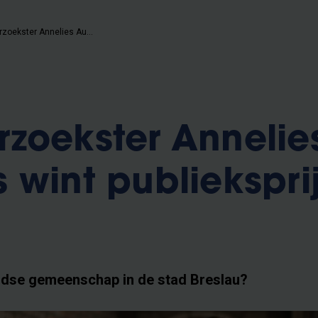
VUB onderzoekster Annelies Augustyns wint publieksprijs PhD Cup
zoekster Annelie
 wint publiekspri
odse gemeenschap in de stad Breslau?