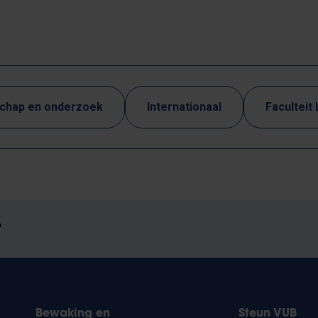
chap en onderzoek
Internationaal
Faculteit
?
Bewaking en
Steun VUB