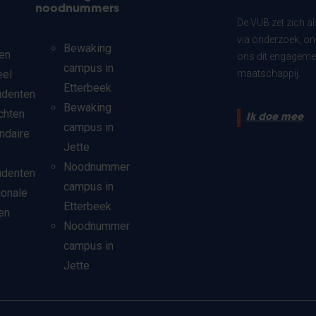
noodnummers
De VUB zet zich a
via onderzoek, on
Bewaking
en
ons dit engagemen
campus in
eel
maatschappij.
Etterbeek
udenten
Bewaking
chten
Ik doe mee
campus in
ndaire
Jette
Noodnummer
udenten
campus in
ionale
Etterbeek
en
Noodnummer
campus in
Jette