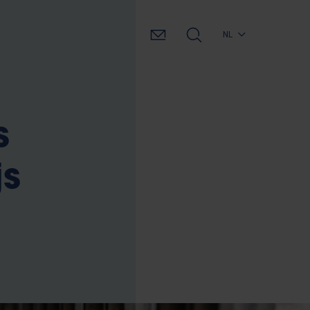
NL
s
js