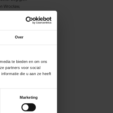
en Wrocław,
lf Hitler.
de van de Tweede
 van Duits-
Over
agelijkse leven
 een maatschappij
 media te bieden en om ons
ze partners voor social
te nemen. “In
nformatie die u aan ze heeft
personage uit
kel dat hij in
s het hem toch
Marketing
jk voor Joden.
 Joodse