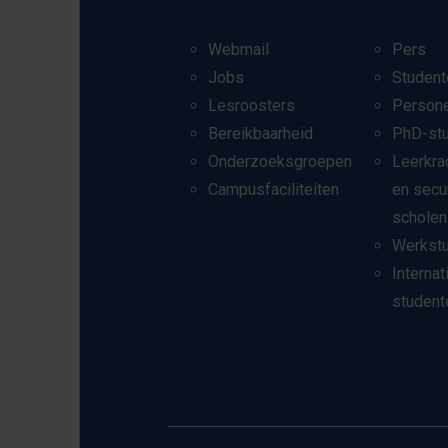
Webmail
Pers
Jobs
Student
Lesroosters
Person
Bereikbaarheid
PhD-st
Onderzoeksgroepen
Leerkra
Campusfaciliteiten
en secu
scholen
Werkst
Internat
student