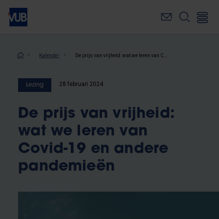
Overslaan
en
naar
de
inhoud
Kruimelpad
Kalender
De prijs van vrijheid: wat we leren van Covid-19 en andere pandemieën
gaan
28 februari 2024
Lezing
De prijs van vrijheid:
wat we leren van
Covid-19 en andere
pandemieën