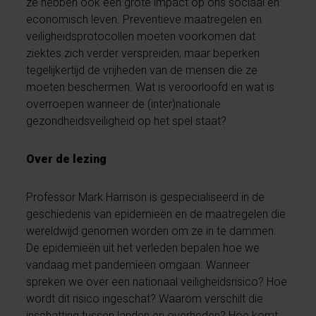
ze hebben ook een grote impact op ons sociaal en
economisch leven. Preventieve maatregelen en
veiligheidsprotocollen moeten voorkomen dat
ziektes zich verder verspreiden, maar beperken
tegelijkertijd de vrijheden van de mensen die ze
moeten beschermen. Wat is veroorloofd en wat is
overroepen wanneer de (inter)nationale
gezondheidsveiligheid op het spel staat?
Over de lezing
Professor Mark Harrison is gespecialiseerd in de
geschiedenis van epidemieën en de maatregelen die
wereldwijd genomen worden om ze in te dammen.
De epidemieën uit het verleden bepalen hoe we
vandaag met pandemieën omgaan. Wanneer
spreken we over een nationaal veiligheidsrisico? Hoe
wordt dit risico ingeschat? Waarom verschilt die
inschatting tussen landen en overheden? Hoe komt