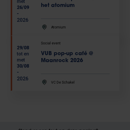
met
het atomium
26/09
-
2026
Atomium
Social event
29/08
tot en
VUB pop-up café @
met
Maanrock 2026
30/08
-
2026
VC De Schakel