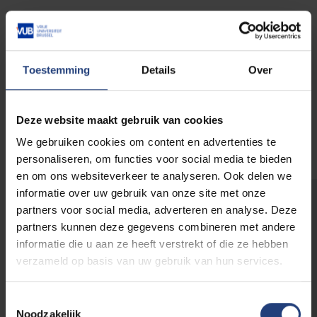
VAARDIG
Toestemming
Details
Over
Deze website maakt gebruik van cookies
EMCO
We gebruiken cookies om content en advertenties te
personaliseren, om functies voor social media te bieden
en om ons websiteverkeer te analyseren. Ook delen we
informatie over uw gebruik van onze site met onze
Vergeet niet dat je
op beide onderdelen
partners voor social media, adverteren en analyse. Deze
moet slagen
. Je scores op wiskunde,
partners kunnen deze gegevens combineren met andere
chemie, fysica of biologie worden
informatie die u aan ze heeft verstrekt of die ze hebben
samengeteld tot 1 score voor KIW. Je scores
verzameld op basis van uw gebruik van hun services.
op EMCO (het vroegere CLEAR) en VAARDIG
tot 1 score op GC. Op zowel KIW als GC moet
Toestemmingsselectie
je
minstens 50%
scoren.
Noodzakelijk