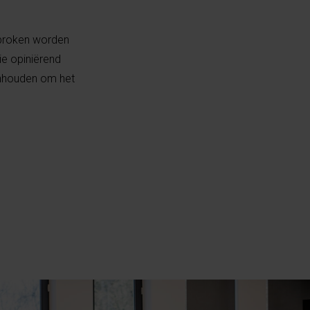
sproken worden
ie opiniërend
enhouden om het