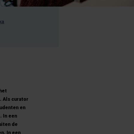
ka
het
. Als curator
tudenten en
. In een
uiten de
n. In een