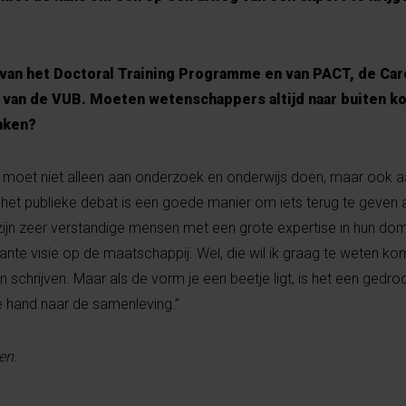
van het Doctoral Training Programme en van PACT, de Car
g van de VUB. Moeten wetenschappers altijd naar buiten 
enken?
eit moet niet alleen aan onderzoek en onderwijs doen, maar ook 
het publieke debat is een goede manier om iets terug te geven 
jn zeer verstandige mensen met een grote expertise in hun dom
nte visie op de maatschappij. Wel, die wil ik graag te weten ko
schrijven. Maar als de vorm je een beetje ligt, is het een ged
te hand naar de samenleving.”
en.