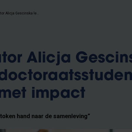
PACT-curator Alicja Gescinska leert VUB-doctoraatsstudenten schrijven met impact
tor Alicja Gescin
-doctoraatsstude
 met impact
estoken hand naar de samenleving”