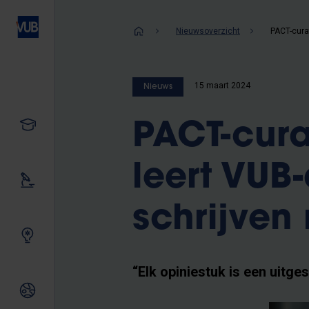
Overslaan
en
Kruimelpad
Nieuwsoverzicht
naar
de
inhoud
15 maart 2024
Nieuws
gaan
Studeren
PACT-cura
leert VUB
Ons onderzoek
schrijven
Samen innoveren
“Elk opiniestuk is een uitg
Internationale relaties