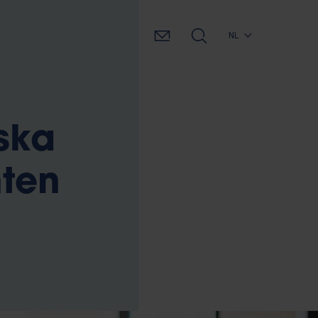
NL
ska
nten