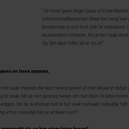
“Je moet geen Hugo Claus of Erwin Mortier t
schoonschrijfwedstrijd. Maar het vergt wel
boodschap in zo’n kort stuk te verpakken. H
academisch schrijven. Als je het vaak doet, 
Op den duur rollen ze er zo uit.”
rouwen en twee mannen.
zijn het vaak mannen die hun mening geven of met elkaar in deba
g te vaak dat ze niet genoeg weten om hun stem te laten horen.
edigen. Op de workshop heb ik het vaak herhaald: natuurlijk heb
ng ertoe, natuurlijk ben je er klaar voor!”
aangepakt als ze hun stem laten horen?