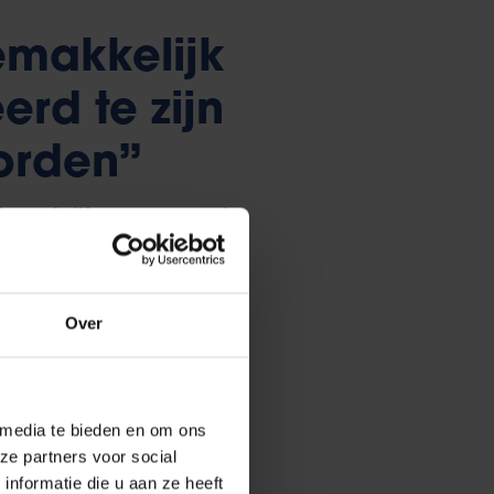
gemakkelijk
rd te zijn
orden”
ap vol cijfers en nuance zit.
nnen de beperking van 700 of
Over
 interviewtje van drie minuten
en, dat zal niet lukken. De lezer
 expert kan je wel relevante
 media te bieden en om ons
and van een sprekend cijfer.
ze partners voor social
 je zorgen maakt over een
nformatie die u aan ze heeft