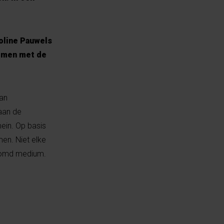
oline Pauwels
komen met de
aan
aan de
ein. Op basis
men. Niet elke
roomd medium.