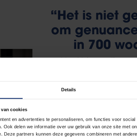
“Het is niet 
om genuancee
in 700 wo
Een opiniestuk is kort, terwijl wetensch
Vallen die twee te rijmen?
“Je moet zo genuanceerd mogelijk zijn, bi
Details
750 woorden. Dat is een uitdaging. Maar een
op Radio 1 is dat ook. Je doctoraat toelicht
 van cookies
overdonderen met cijfers evenmin. Maar als
ent en advertenties te personaliseren, om functies voor social
informatie meegeven, bijvoorbeeld aan de h
. Ook delen we informatie over uw gebruik van onze site met on
Op basis daarvan kan je dan zeggen dat je
e. Deze partners kunnen deze gegevens combineren met andere i