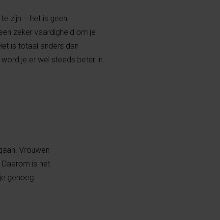
e zijn – het is geen
 een zeker vaardigheid om je
et is totaal anders dan
word je er wel steeds beter in.
t gaan. Vrouwen
 Daarom is het
 je genoeg