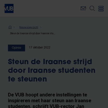
Overslaan
en
naar
de
inhoud
Kruimelpad
Nieuwsoverzicht
gaan
Steun de Iraanse strijd door Iraanse studenten te steunen
17 oktober 2022
Opinie
Steun de Iraanse strijd
door Iraanse studenten
te steunen
De VUB hoopt andere instellingen te
inspireren met haar steun aan Iraanse
studenten, schrijft VUB-rector Jan