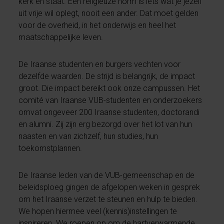
kerk en staat. Een religieuze norm is iets wat je jezelf
uit vrije wil oplegt, nooit een ander. Dat moet gelden
voor de overheid, in het onderwijs en heel het
maatschappelijke leven.
De Iraanse studenten en burgers vechten voor
dezelfde waarden. De strijd is belangrijk, de impact
groot. Die impact bereikt ook onze campussen. Het
comité van Iraanse VUB-studenten en onderzoekers
omvat ongeveer 200 Iraanse studenten, doctorandi
en alumni. Zij zijn erg bezorgd over het lot van hun
naasten en van zichzelf, hun studies, hun
toekomstplannen.
De Iraanse leden van de VUB-gemeenschap en de
beleidsploeg gingen de afgelopen weken in gesprek
om het Iraanse verzet te steunen en hulp te bieden.
We hopen hiermee veel (kennis)instellingen te
inspireren. We roepen op om de hartverwarmende