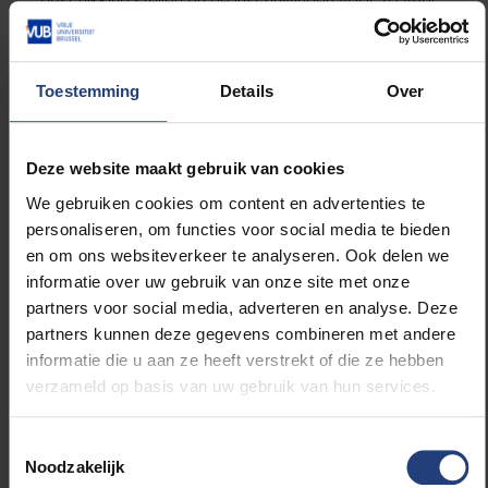
beschikking stellen en de inschrijvingen voor zo veel
mogelijk richtingen open laten.
Er bereiken ons ook veel financiële noodkreten.
Toestemming
Details
Over
Studenten kreunen onder de ontwaarding van de
Iraanse munt en de moeilijkheid om geld over te
schrijven naar België. Bovendien komen ze pas aan
Deze website maakt gebruik van cookies
in België wanneer alleen nog de duurdere
We gebruiken cookies om content en advertenties te
studentenkamers beschikbaar zijn. We zullen die
personaliseren, om functies voor social media te bieden
noden maximaal proberen op te vangen via het
en om ons websiteverkeer te analyseren. Ook delen we
Caroline Pauwels Noodfonds voor Studenten.
informatie over uw gebruik van onze site met onze
partners voor social media, adverteren en analyse. Deze
Iraanse masterstudenten en alumni kunnen ook een
partners kunnen deze gegevens combineren met andere
beurs aanvragen voor financiële ondersteuning om
informatie die u aan ze heeft verstrekt of die ze hebben
een doctoraatsvoorstel uit te schrijven. Die beurs
verzameld op basis van uw gebruik van hun services.
riepen we in het leven zodat studenten die het
moeilijk hebben, toch kunnen focussen op de
Toestemmingsselectie
uitwerking van een doctoraatsproject. Talent mag
Noodzakelijk
niet verloren gaan.