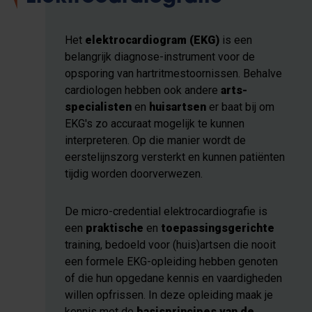
Het
elektrocardiogram (EKG)
is een
belangrijk diagnose-instrument voor de
opsporing van hartritmestoornissen. Behalve
cardiologen hebben ook andere
arts-
specialisten
en
huisartsen
er baat bij om
EKG's zo accuraat mogelijk te kunnen
interpreteren. Op die manier wordt de
eerstelijnszorg versterkt en kunnen patiënten
tijdig worden doorverwezen.
De micro-credential elektrocardiografie is
een
praktische
en
toepassingsgerichte
training, bedoeld voor (huis)artsen die nooit
een formele EKG-opleiding hebben genoten
of die hun opgedane kennis en vaardigheden
willen opfrissen. In deze opleiding maak je
kennis met de
basisprincipes van de