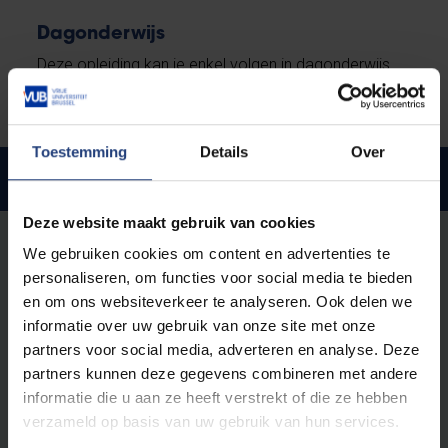
Dagonderwijs
Deze opleiding kan je enkel volgen in dagonderwijs.
Toestemming
Details
Over
Wat is een micro-credential?
Deze website maakt gebruik van cookies
De micro-credentials zijn
kleine opleidingen van
We gebruiken cookies om content en advertenties te
academisch niveau
die zich richten op specifieke
personaliseren, om functies voor social media te bieden
competenties. Ze bestaan vaak uit
één of enkele
en om ons websiteverkeer te analyseren. Ook delen we
vakken
, of delen ervan, die meestal ook worden
informatie over uw gebruik van onze site met onze
gegeven in een universitaire bachelor- of
partners voor social media, adverteren en analyse. Deze
masteropleiding. Meestal worden de lessen gegeven
partners kunnen deze gegevens combineren met andere
gedurende enkele uren
verspreid over één
informatie die u aan ze heeft verstrekt of die ze hebben
semester of één academiejaar
. Het zijn letterlijk
verzameld op basis van uw gebruik van hun services.
‘micro-opleidingen’.