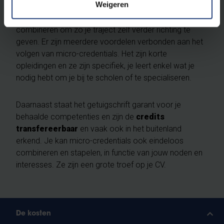
Weigeren
eerder het begin. Micro-credentials zijn blokjes die je
doorheen je leven en je carrière kan opstapelen en
combineren om zo je traject zelf verder richting te
geven. Er zijn meerdere voordelen verbonden aan het
volgen van micro-credentials. Het zijn korte
opleidingen en ze zijn specifiek, je leert enkel wat je
nodig hebt om je bij te scholen of te specialiseren.
Daarnaast staat het getuigschrift garant voor je
behaalde competenties en zijn de
credits
transfereerbaar
en vaak ook in het buitenland
erkend. Je kan micro-credentials ook eindeloos
combineren en stapelen, in functie van jouw noden en
interesses. Ze zijn een grote troef op je CV.
De kosten