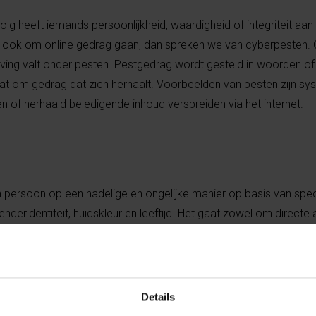
g heeft iemands persoonlijkheid, waardigheid of integriteit aan 
n ook om online gedrag gaan, dan spreken we van cyberpesten.
ving valt onder pesten. Pestgedrag wordt gesteld in woorden of
et gaat om gedrag dat zich herhaalt. Voorbeelden van pesten zijn s
n of herhaald beledigende inhoud verspreiden via het internet.
n persoon op een nadelige en ongelijke manier op basis van spec
deridentiteit, huidskleur en leeftijd. Het gaat zowel om directe a
 aanzetten tot discriminatie, intimidatie, haatboodschappen en h
Details