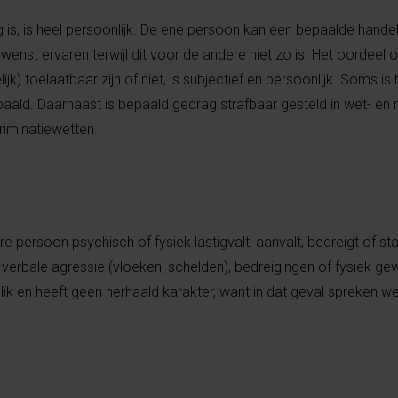
is, is heel persoonlijk. De ene persoon kan een bepaalde hande
enst ervaren terwijl dit voor de andere niet zo is. Het oordeel 
jk) toelaatbaar zijn of niet, is subjectief en persoonlijk. Soms is
paald. Daarnaast is bepaald gedrag strafbaar gesteld in wet- en 
riminatiewetten.
persoon psychisch of fysiek lastigvalt, aanvalt, bedreigt of sta
verbale agressie (vloeken, schelden), bedreigingen of fysiek gew
lik en heeft geen herhaald karakter, want in dat geval spreken w