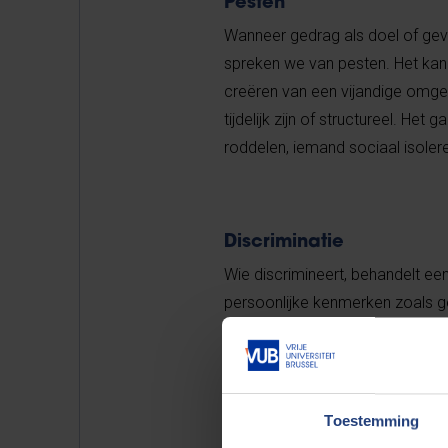
Pesten
Wanneer gedrag als doel of gevol
spreken we van pesten. Het ka
creëren van een vijandige omge
tijdelijk zijn of structureel. H
roddelen, iemand sociaal isolere
Discriminatie
Wie discrimineert, behandelt ee
persoonlijke kenmerken zoals gen
discriminatie, maar ook over het
Toestemming
Racisme