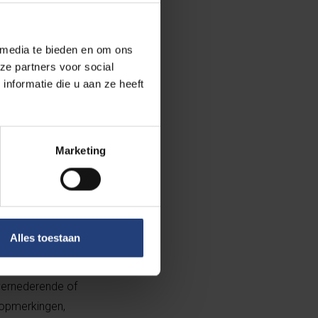
of groepen van
n:
UNIA
)
 media te bieden en om ons
ze partners voor social
nformatie die u aan ze heeft
roordelen,
ezenlijk
Marketing
atieve gevolgen
IGVM
en
EIGE
)
Alles toestaan
e dat als doel
 vernederende of
 opmerkingen,