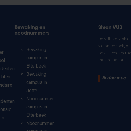
Bewaking en
Steun VUB
noodnummers
De VUB zet zich a
via onderzoek, on
Bewaking
en
ons dit engagemen
campus in
eel
maatschappij.
Etterbeek
udenten
Bewaking
chten
Ik doe mee
campus in
ndaire
Jette
Noodnummer
udenten
campus in
ionale
Etterbeek
en
Noodnummer