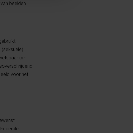
 van beelden...
gebruikt
, (seksuele)
 kwetsbaar om
nsoverschrijdend
beeld voor het
gewenst
 Federale