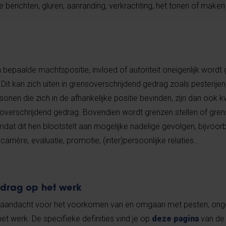
 berichten, gluren, aanranding, verkrachting, het tonen of maken
bepaalde machtspositie, invloed of autoriteit oneigenlijk wordt 
it kan zich uiten in grensoverschrijdend gedrag zoals pesterijen
sonen die zich in de afhankelijke positie bevinden, zijn dan ook
soverschrijdend gedrag. Bovendien wordt grenzen stellen of gre
dat dit hen blootstelt aan mogelijke nadelige gevolgen, bijvoor
arrière, evaluatie, promotie, (inter)persoonlijke relaties…
drag op het werk
ke aandacht voor het voorkomen van en omgaan met pesten, on
t werk. De specifieke definities vind je op
deze pagina
van de