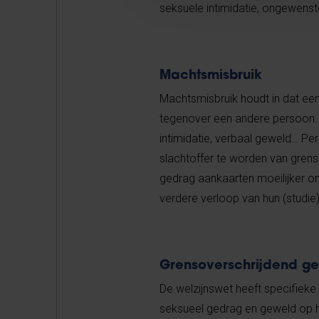
seksuele intimidatie, ongewenste
Machtsmisbruik
Machtsmisbruik houdt in dat een 
tegenover een andere persoon. D
intimidatie, verbaal geweld… Per
slachtoffer te worden van gren
gedrag aankaarten moeilijker om
verdere verloop van hun (studie)c
Grensoverschrijdend ge
De welzijnswet heeft specifie
seksueel gedrag en geweld op he