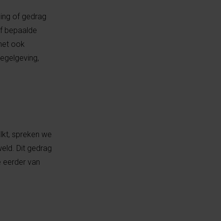
ling of gedrag
of bepaalde
 het ook
regelgeving,
lkt, spreken we
eld. Dit gedrag
e eerder van