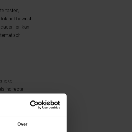
te tasten,
 Ook het bewust
 daden, en kan
ystematisch
ifieke
ls indirecte
aatmisdrijven.
Over