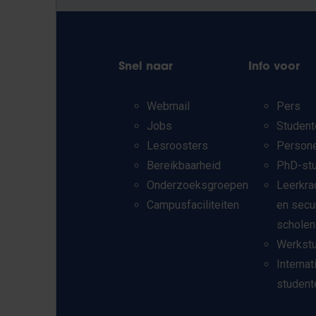
Snel naar
Info voor
Webmail
Pers
Jobs
Student
Lesroosters
Person
Bereikbaarheid
PhD-st
Onderzoeksgroepen
Leerkra
Campusfaciliteiten
en secu
scholen
Werkst
Internat
student