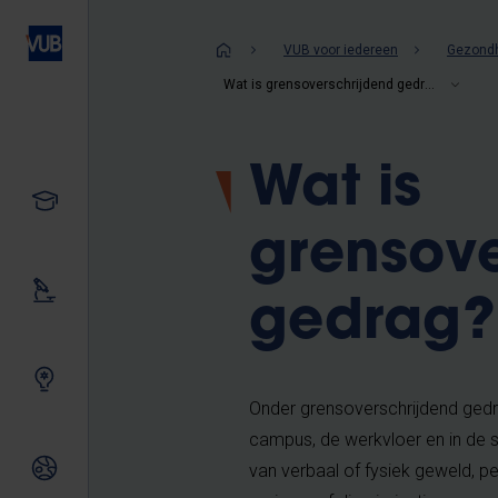
Overslaan
en
Kruimelpad
VUB voor iedereen
Gezondh
naar
Wat is grensoverschrijdend gedrag?
de
inhoud
gaan
Wat is
Studeren
grensove
Ons onderzoek
gedrag?
Samen innoveren
Onder grensoverschrijdend gedr
campus, de werkvloer en in de
Internationale relaties
van verbaal of fysiek geweld, p