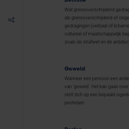
Definitie
Wat grensoverschrijdend gedrag 
als grensoverschrijdend of ongew
gedragingen (verbaal of lichameli
cultureel of maatschappelijk be
zoals de strafwet en de antidisc
Geweld
Wanneer een persoon een andere 
van 'geweld'. Het kan gaan over 
stelt zich op een bepaald ogenb
pesterijen.