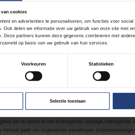
tematische vijandigheid of minachting voor bepaalde personen 
aliteit, huidskleur, afkomst, nationale of etnische afkomst. (
Bro
 van cookies
ent en advertenties te personaliseren, om functies voor social
. Ook delen we informatie over uw gebruik van onze site met on
e. Deze partners kunnen deze gegevens combineren met andere i
erzameld op basis van uw gebruik van hun services.
iminatie op basis van geslacht. Het gaat om een geheel aan voo
er vrouwen en mannen. Daarbij wordt er van uit gegaan dat zij w
Voorkeuren
Statistieken
ieke rollen en maatschappelijke posities aan gekoppeld. De neg
annen, maar ook trans- en non-binaire personen treffen. (
Bron:
Selectie toestaan
ijdend gedrag
, non-verbaal of lichamelijk gedrag met een seksuele connotati
heid aan te tasten of een bedreigende, vijandige, beledigende,
. Het kan gaan om ongewenste aanrakingen, (on)dubbelzinnige