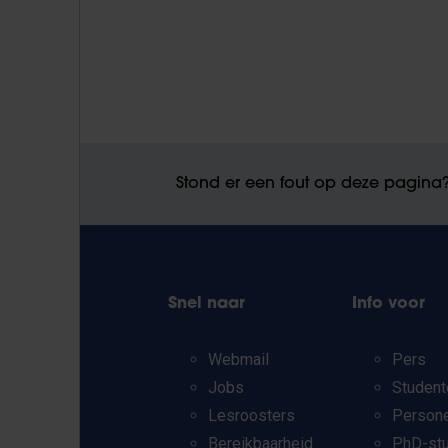
Stond er een fout op deze pagina
Snel naar
Info voor
Webmail
Pers
Jobs
Student
Lesroosters
Person
Bereikbaarheid
PhD-st