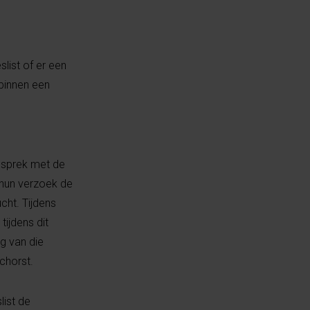
slist of er een
 binnen een
gesprek met de
 hun verzoek de
cht. Tijdens
tijdens dit
g van die
chorst.
list de