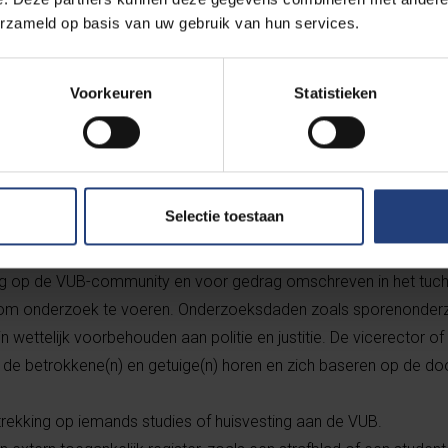
tsluiting van de universiteit.
erzameld op basis van uw gebruik van hun services.
Voorkeuren
Statistieken
 niet in de tuchtprocedu
terk verschillend van de strafrechtelijke procedure bij politie en
Selectie toestaan
ktere scope:
ing op de VUB-community en voor gedrag omschreven in het tuch
n om onderzoek te voeren. Onderzoeksdaden zoals sporenonderz
n wettelijk voorbehouden aan politie en justitie. De vicerector of
de betrokkene(n) en getuige(n) horen en zich baseren op de do
rekking op iemands studies of huisvesting aan de VUB.