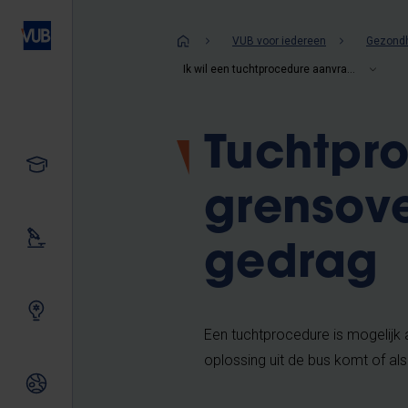
Overslaan
en
Kruimelpad
VUB voor iedereen
Gezondh
naar
Ik wil een tuchtprocedure aanvragen
de
inhoud
gaan
Tuchtpro
Studeren
grensove
Ons onderzoek
gedrag
Samen innoveren
Een tuchtprocedure is mogelijk
oplossing uit de bus komt of als
Internationale relaties