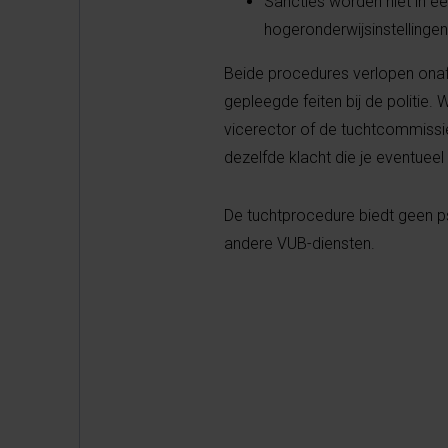
Sancties worden niet in ee
hogeronderwijsinstellinge
Beide procedures verlopen onafha
gepleegde feiten bij de politie. 
vicerector of de tuchtcommissi
dezelfde klacht die je eventueel (a
De tuchtprocedure biedt geen ps
andere VUB-diensten.