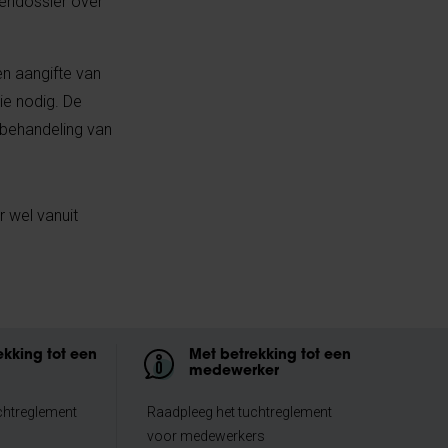
tendossier over
en aangifte van
tie nodig. De
 behandeling van
r wel vanuit
ekking tot een
Met betrekking tot een
medewerker
chtreglement
Raadpleeg het tuchtreglement
voor medewerkers