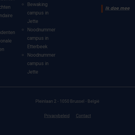
Bewaking
chten
Ik doe mee
campus in
ndaire
Jette
Noodnummer
udenten
campus in
ionale
Etterbeek
en
Noodnummer
campus in
Jette
Pleinlaan 2 - 1050 Brussel - België
Privacybeleid
Contact