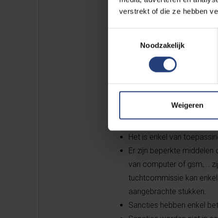
meer examenperiodes), of zelfs ui
verstrekt of die ze hebben v
Toestemmingsselectie
Noodzakelijk
Wat gebeurt
De tuchtprocedure aan de VUB is s
Weigeren
tuchtprocedure heeft een beper
Het is enkel van toepass
Er zijn beperkte middele
van computer of gsm,... zij
tuchtcommissie kan enkel 
aangebrachte stukken.
Sancties hebben enkel bet