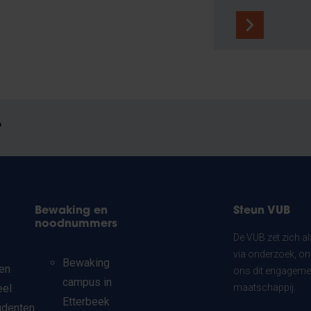
?
Bewaking en
Steun VUB
noodnummers
De VUB zet zich a
via onderzoek, on
Bewaking
en
ons dit engagemen
campus in
eel
maatschappij.
Etterbeek
udenten