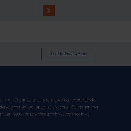
Laat het ons weten
ls Urban Engaged University in voor een betere wereld
derwijs en maatschappelijke projecten. Ga samen met
t aan. Steun onze werking en investeer mee in de