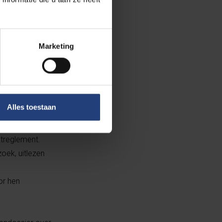
Marketing
re?
 justitie. De
Alles toestaan
treglement.
oek, uitlezen
or hen