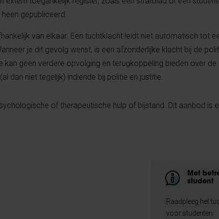
n extern toegankelijk register, zoals een strafblad of een studen
n heen gepubliceerd.
nkelijk van elkaar. Een tuchtklacht leidt niet automatisch tot e
Wanneer je dit gevolg wenst, is een afzonderlijke klacht bij de poli
e kan geen verdere opvolging en terugkoppeling bieden over de
l dan niet tegelijk) indiende bij politie en justitie.
ychologische of therapeutische hulp of bijstand. Dit aanbod is e
Met betr
student
Raadpleeg het tu
voor studenten