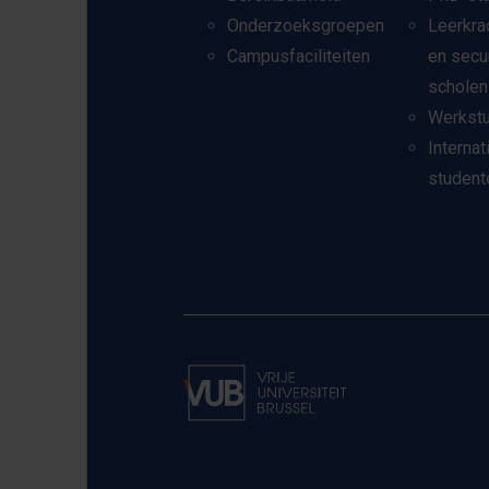
Onderzoeksgroepen
Leerkra
Campusfaciliteiten
en secu
scholen
Werkst
Internat
student