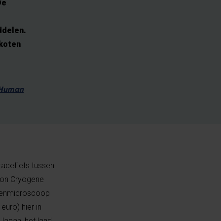
De
ddelen.
nkoten
& Human
racefiets tussen
tron Cryogene
uzenmicroscoop
uro) hier in
Japan, het land