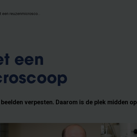
Op kot met een reuzenmicroscoop
et een
croscoop
e beelden verpesten. Daarom is de plek midden o