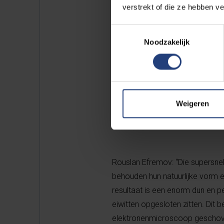
verstrekt of die ze hebben v
Toestemmingsselectie
Noodzakelijk
In één van die laboratoria wor
plaatst eerst een gezuiverd eiwi
ethaan ondergedompeld, in een z
tot op -200°C.
Weigeren
Rouslan Efremov: “Die supersnel
behouden hun natuurlijke vorm en 
resultaat is een enorm dun en pe
eiwitten opgesloten zitten. Dit 
elektronenmicroscoop geschove