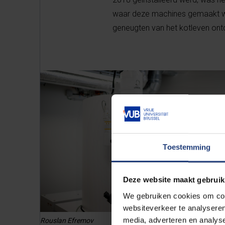
waar deze machines gemaakt wo
geneugten van het kotleven on
Toestemming
Deze website maakt gebruik
We gebruiken cookies om cont
websiteverkeer te analyseren
media, adverteren en analys
Rouslan Efremov