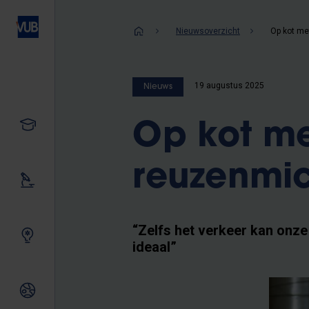
Overslaan
en
Kruimelpad
Nieuwsoverzicht
naar
de
inhoud
19 augustus 2025
Nieuws
gaan
Studeren
Op kot m
reuzenmi
Ons onderzoek
“Zelfs het verkeer kan onz
Samen innoveren
ideaal”
Internationale relaties