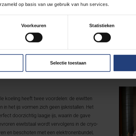
erzameld op basis van uw gebruik van hun services.
Voorkeuren
Statistieken
den de eiwitten geprepareerd voor ze naar de microscoop gaan.
tstaal op een piepkleine grid. Die wordt vervolgens razendsnel in
ogenaamde plunge freezer. Op enkele milliseconden tijd is het 
Selectie toestaan
le koeling heeft twee voordelen: de eiwitten
in het ijs vormen zich geen ijskristallen. Het
rfect doorzichtig laagje ijs, waarin de gave
bevroren eiwitstaal wordt vervolgens in de cryo-
n en beschoten met een elektronenbundel,