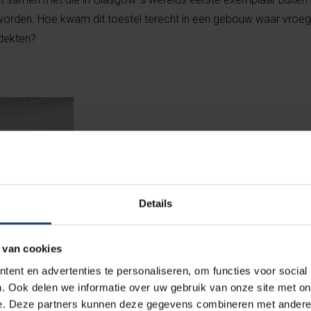
rden. Hoe kwam dit toestel terecht in een gebouw waar vroeg
tdekten?
Professor Rouslan Efremov (VIB-VUB Centru
“We zochten een ruimte die hoog genoeg 
meer dan drie meter. De koten van Willy V
Details
oplossing. Het zijn prefab-constructies die 
functies laten ombouwen. In dit geval is he
studentenkoten verwijderd om de vereiste 
 van cookies
koten van de rode kotencluster zijn omge
ent en advertenties te personaliseren, om functies voor social
laboratoria.”
. Ook delen we informatie over uw gebruik van onze site met on
e. Deze partners kunnen deze gegevens combineren met andere i