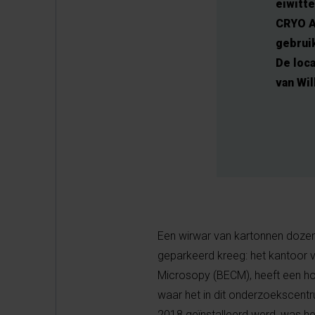
eiwitt
CRYO A
gebrui
De loc
van Wi
Een wirwar van kartonnen dozen 
geparkeerd kreeg: het kantoor v
Microsopy (BECM), heeft een h
waar het in dit onderzoekscentr
2018 geïnstalleerd werd, was he