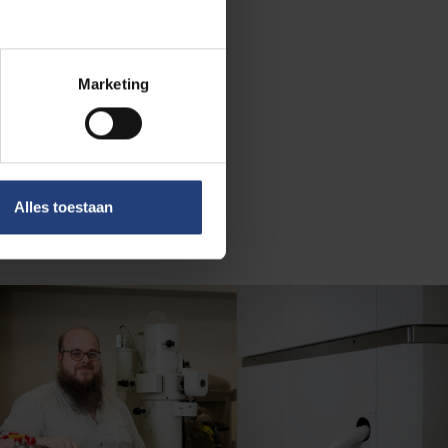
Marketing
 De onderzoeker
 vloeibare
staal ingevroren
Alles toestaan