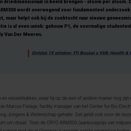
en driedimensionaal in beeld brengen - atoom per atoom. 
RM300 wordt overwegend voor fundamenteel onderzoek
kt, maar helpt ook bij de zoektocht naar nieuwe geneesmi
atie is al even uniek: gebouw P1, de voormalige studente
lly Van Der Meeren.
Ontdek 19 oktober: FTI Brussel x VUB: Health 
en wisselstukken, waar hij op de een of andere manier nog zijn 
an Marcus Fislage, facility manager van het Center for Bio Elec
oog Jongens & Wetenschap-gehalte. Dat geldt ook voor de re
um om draait. Toen de CRYO ARM300 (aankoopprijs vier miljoen e
t samen met die in Glasgow ’s werelds eerste exemplaar buiten 