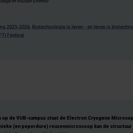
islage en Rouslan Efremov
ng 2025-2026
Biotechnologie is leven - en leven is biotechn
TI Festival
 op de VUB-campus staat de Electron Cryogene Microsop
nieke (en peperdure) reuzenmicroscoop kan de structuur