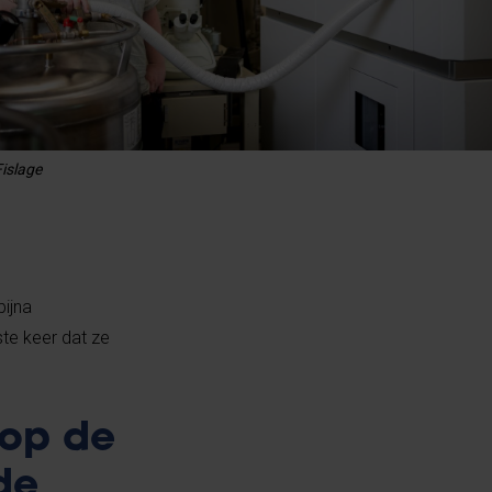
islage
ijna
ste keer dat ze
 op de
de