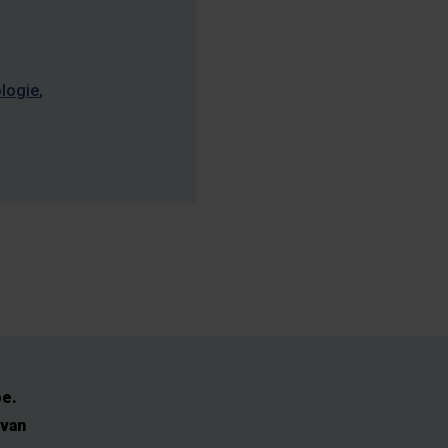
ologie
e.
 van