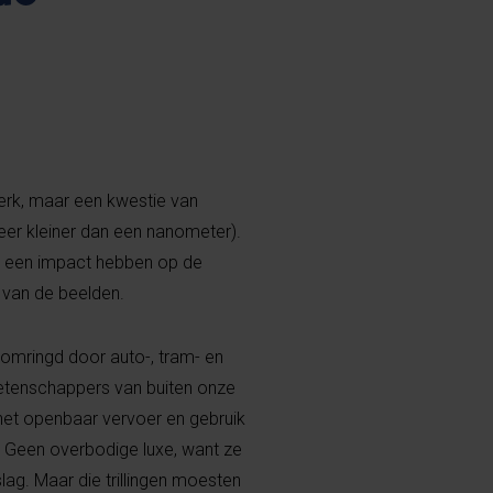
erk, maar een kwestie van
eer kleiner dan een nanometer).
zal een impact hebben op de
t van de beelden.
omringd door auto-, tram- en
wetenschappers van buiten onze
t het openbaar vervoer en gebruik
. Geen overbodige luxe, want ze
lag. Maar die trillingen moesten