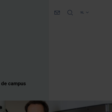
NL
p de campus