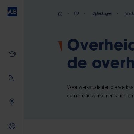
Overslaan
en
Kruimelpad
Opleidingen
Werk
naar
de
inhoud
Overheid
gaan
Studeren
de overh
Ons onderzoek
Voor werkstudenten die werkzaam
combinatie werken en studeren
Samen innoveren
Internationale relaties