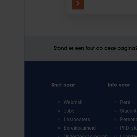
Stond er een fout op deze pagina
Snel naar
Info voor
Webmail
Pers
Jobs
Student
Lesroosters
Person
Bereikbaarheid
PhD-st
Onderzoeksgroepen
Leerkra