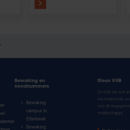
?
Bewaking en
Steun VUB
noodnummers
De VUB zet zich a
via onderzoek, on
Bewaking
en
ons dit engagemen
campus in
eel
maatschappij.
Etterbeek
udenten
Bewaking
chten