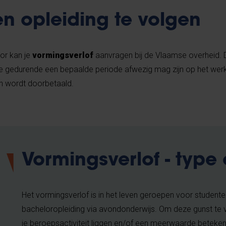
en opleiding te volgen
tor kan je
vormingsverlof
aanvragen bij de Vlaamse overheid.
t je gedurende een bepaalde periode afwezig mag zijn op het we
oon wordt doorbetaald.
Vormingsverlof - type
Het vormingsverlof is in het leven geroepen voor studenten
bacheloropleiding via avondonderwijs. Om deze gunst te v
je beroepsactiviteit liggen en/of een meerwaarde beteke