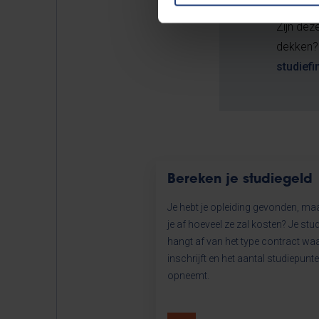
Extra 
Zijn de
dekken?
studiefi
Bereken je studiegeld
Je hebt je opleiding gevonden, ma
je af hoeveel ze zal kosten? Je stu
hangt af van het type contract wa
inschrijft en het aantal studiepunte
opneemt.