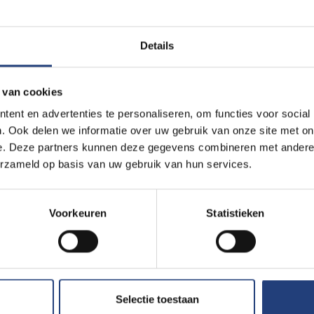
Details
tussenkomst voor je ople
 van cookies
ent en advertenties te personaliseren, om functies voor social
l woont en werkt, kan je onder bepaalde voorwaarden een beroe
. Ook delen we informatie over uw gebruik van onze site met on
amse overheid.
e. Deze partners kunnen deze gegevens combineren met andere i
erzameld op basis van uw gebruik van hun services.
evallen recht op een
studietoelage van de Vlaamse Gemeensc
doen aan een aantal nationaliteits-, studie- en financiële voorw
Voorkeuren
Statistieken
Selectie toestaan