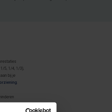
prestaties
1/5, 1/4, 1/3),
an bij je
orziening
.
rminderen
je tijd om een