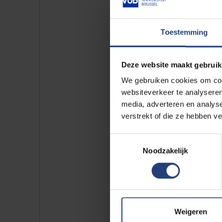
Toestemming
Financiële 
Deze website maakt gebruik
We gebruiken cookies om cont
Als je in Vlaanderen of Brusse
websiteverkeer te analyseren
opleidingscheques
van de Vla
media, adverteren en analys
verstrekt of die ze hebben v
Daarnaast heb je in bepaalde g
Toestemmingsselectie
aanmerking te komen moet je vol
Noodzakelijk
speelt geen rol.
Weigeren