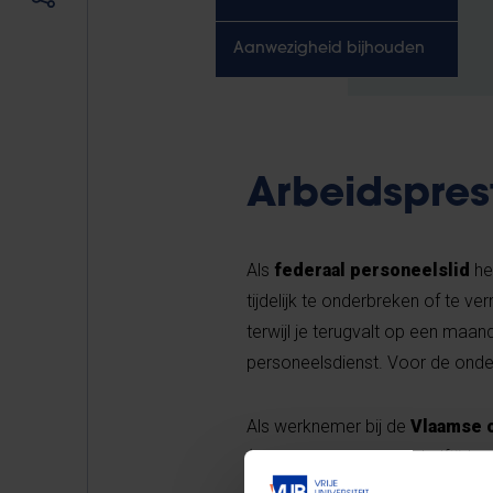
Aanwezigheid bijhouden
Arbeidsprest
Als
federaal personeelslid
he
tijdelijk te onderbreken of te ve
terwijl je terugvalt op een maa
personeelsdienst. Voor de onder
Als werknemer bij de
Vlaamse 
(volledig onderbreken, halftijds
erkende opleiding te volgen terwi