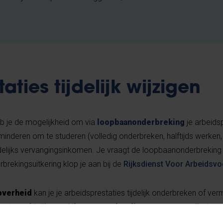
aties tijdelijk wijzigen
b je de mogelijkheid om via
loopbaanonderbreking
je arbeids
rminderen om te studeren (volledig onderbreken, halftijds werken, 
ndelijks vervangingsinkomen. Je vraagt de loopbaanonderbreking a
brekingsuitkering klop je aan bij de
Rijksdienst Voor Arbeidsvo
overheid
kan je je arbeidsprestaties tijdelijk onderbreken of ve
 werken of 1/5) door
Vlaams zorgkrediet
op te nemen. Zo krijg 
jl je een maandelijkse uitkering krijgt.