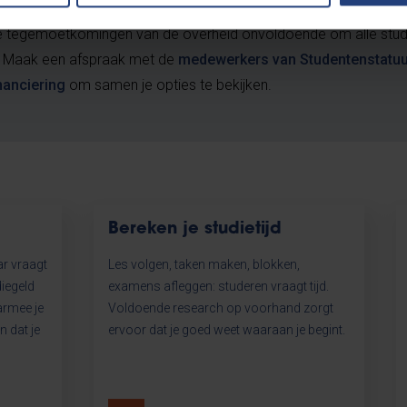
financiële VUB-steun
ze tegemoetkomingen van de overheid onvoldoende om alle stud
 Maak een afspraak met de
medewerkers van Studentenstatuu
nanciering
om samen je opties te bekijken.
Bereken je studietijd
ar vraagt
Les volgen, taken maken, blokken,
diegeld
examens afleggen: studeren vraagt tijd.
armee je
Voldoende research op voorhand zorgt
n dat je
ervoor dat je goed weet waaraan je begint.