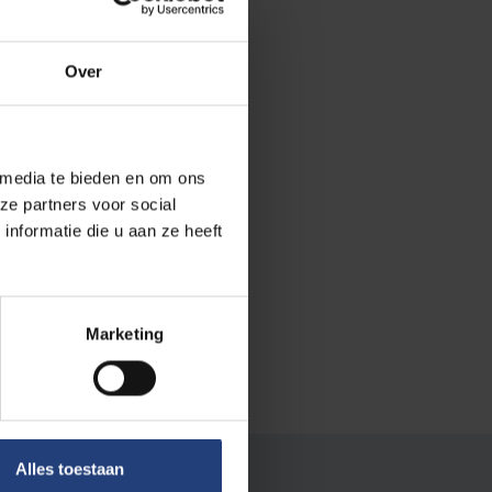
Over
iding
 media te bieden en om ons
p doen op
ze partners voor social
nformatie die u aan ze heeft
hap
. Om in
aarden. Leeftijd
Marketing
Alles toestaan