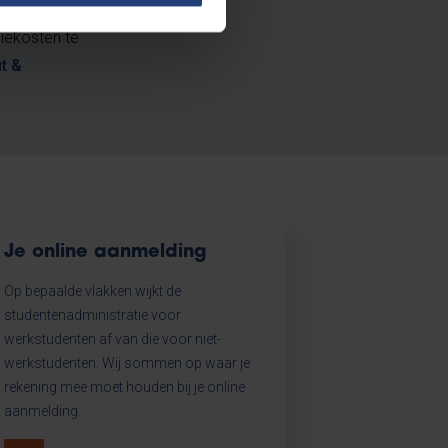
iekosten te
t &
Je online aanmelding
Op bepaalde vlakken wijkt de
studentenadministratie voor
werkstudenten af van die voor niet-
werkstudenten. Wij sommen op waar je
rekening mee moet houden bij je online
aanmelding.