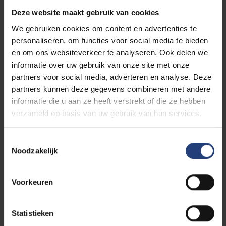
van doctoraatsonderzoekers die betrekking hebben
Deze website maakt gebruik van cookies
op hun begeleiding of andere problemen tijdens het
doctoraatstraject. Zij handelen binnen een kader van
We gebruiken cookies om content en advertenties te
vertrouwelijkheid en bieden een luisterend oor, advies
personaliseren, om functies voor social media te bieden
en (indien verzocht door de doctoraatsonderzoeker)
en om ons websiteverkeer te analyseren. Ook delen we
interventie of bemiddeling. Je kan meer lezen via
informatie over uw gebruik van onze site met onze
onze interne pagina's
of in het
Centraal
partners voor social media, adverteren en analyse. Deze
Doctoraatsreglement
.
partners kunnen deze gegevens combineren met andere
informatie die u aan ze heeft verstrekt of die ze hebben
verzameld op basis van uw gebruik van hun services.
Doctoral School of Human Sciences
Toestemmingsselectie
(DSH)
Noodzakelijk
Prof. Em. Marc Jegers
ombudsphd.dsh@vub.be
Voorkeuren
Doctoral School of Natural Sciences
Statistieken
and (Bioscience) Engineering (NSE)