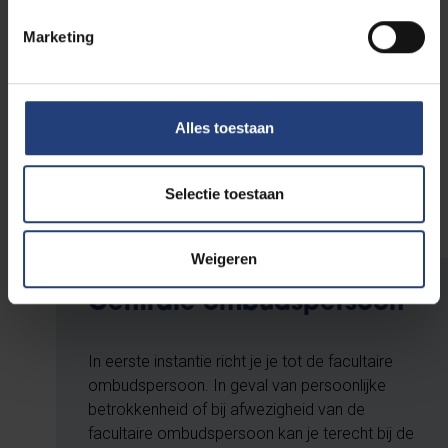
Prof. Christophe Snoeck
Marketing
ombudsphd.nse@vub.be
Doctoral School of Life Sciences and
Alles toestaan
Medicine (LSM)
Prof. Elke De Bruyne
Selectie toestaan
ombudsphd.jette@vub.be
Weigeren
Centrale ombudspersoon
In eerste instantie richt je je tot de facultaire
ombudspersoon. In geval van persoonlijke
betrokkenheid of bij afwezigheid van de
facultaire ombudspersoon kan je terecht bij de