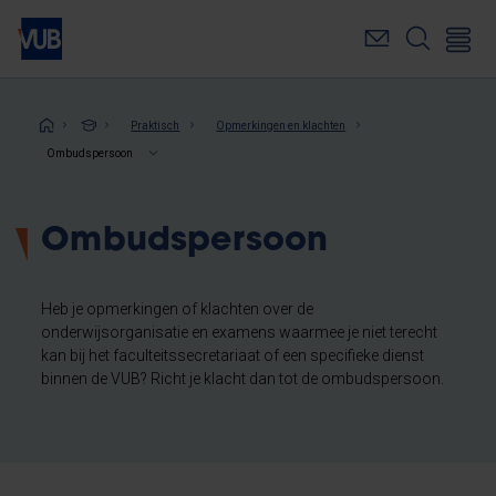
Overslaan
en
naar
de
inhoud
Kruimelpad
Praktisch
Opmerkingen en klachten
gaan
Ombudspersoon
Ombudspersoon
Heb je opmerkingen of klachten over de
onderwijsorganisatie en examens waarmee je niet terecht
kan bij het faculteitssecretariaat of een specifieke dienst
binnen de VUB? Richt je klacht dan tot de ombudspersoon.