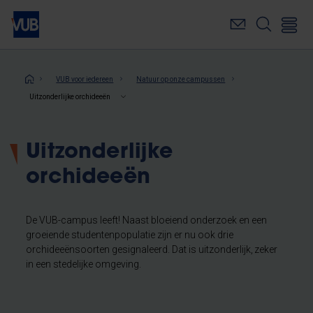
Overslaan
en
naar
de
inhoud
Kruimelpad
VUB voor iedereen
Natuur op onze campussen
gaan
Uitzonderlijke orchideeën
Uitzonderlijke
orchideeën
De VUB-campus leeft! Naast bloeiend onderzoek en een
groeiende studentenpopulatie zijn er nu ook drie
orchideeënsoorten gesignaleerd. Dat is uitzonderlijk, zeker
in een stedelijke omgeving.