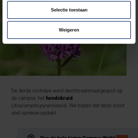
Selectie toestaan
Weigeren
De derde orchidee werd slechts eenmaal gespot op
de campus: het
hondskruid
(
Anacamptis pyramidalis
). We hopen dat deze soort
snel opnieuw opduikt.