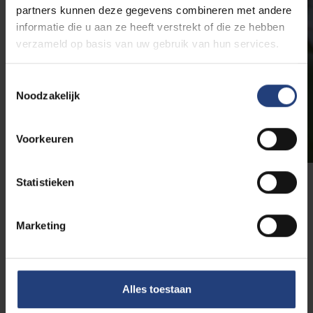
partners kunnen deze gegevens combineren met andere
informatie die u aan ze heeft verstrekt of die ze hebben
verzameld op basis van uw gebruik van hun services.
Toestemmingsselectie
Noodzakelijk
Voorkeuren
Statistieken
De brede
wespenorchis
(
Epipactis helleborine
)
vinden we tussen de klimop langs de paden. Dat is
Marketing
geen toeval, want zowel de wespenorchis als klimop
vertrouwen op wespen om de bloemen te bestuiven.
Zo zie je maar dat ook wespen een belangrijke
ecologische rol te vervullen hebben.
Alles toestaan