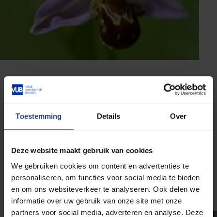
Op de campus staat de
bijenorchis
(
Ophrys apifera
)
achter het Braemgebouw. Deze plant heeft een
bloem die met wat fantasie lijkt op een bij en ook de
Toestemming
Details
Over
geur van een vrouwelijke bij produceert. Daardoor
zullen mannelijke bijen, voornamelijk van de
langhoornbij (
Eucera longicornis
), proberen om met
Deze website maakt gebruik van cookies
de bloem te paren en zo het stuifmeel verspreiden. In
noordelijke streken, zoals België, bestuift de bloem
We gebruiken cookies om content en advertenties te
echter voornamelijk zichzelf. Waarom? Dat weten we
personaliseren, om functies voor social media te bieden
(nog) niet.
en om ons websiteverkeer te analyseren. Ook delen we
informatie over uw gebruik van onze site met onze
partners voor social media, adverteren en analyse. Deze