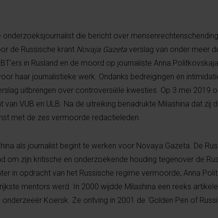
e onderzoeksjournalist die bericht over mensenrechtenschending
oor de Russische krant
Novaja Gazeta
verslag van onder meer de
HBT'ers in Rusland en de moord op journaliste Anna Politkovskaja
voor haar journalistieke werk. Ondanks bedreigingen en intimidat
 verslag uitbrengen over controversiële kwesties. Op 3 mei 2019 o
 van VUB en ULB. Na de uitreiking benadrukte Milashina dat zij d
 minst met de zes vermoorde redactieleden.
hina als journalist begint te werken voor Novaya Gazeta. De Ru
end om zijn kritische en onderzoekende houding tegenover de Ru
e later in opdracht van het Russische regime vermoorde, Anna Pol
rijkste mentors werd. In 2000 wijdde Milashina een reeks artikel
 onderzeeër Koersk. Ze ontving in 2001 de 'Golden Pen of Russi