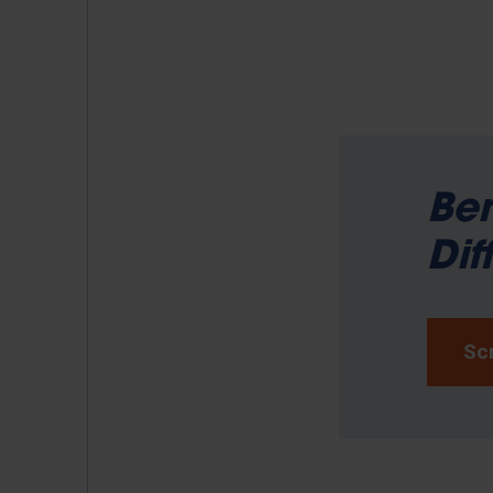
Be
Dif
Scr