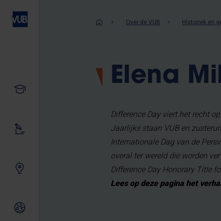
Overslaan
en
Kruimelpad
Over de VUB
Historiek en 
naar
de
inhoud
Elena Mi
gaan
Studeren
Difference Day viert het recht o
Jaarlijks staan VUB en zusterun
Ons onderzoek
Internationale Dag van de Persvrij
overal ter wereld die worden ve
Samen innoveren
Difference Day Honorary Title f
Lees op deze pagina het verha
Internationale relaties