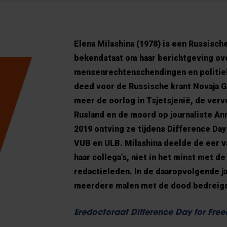
Elena Milashina (1978) is een Russisch
bekendstaat om haar berichtgeving ov
mensenrechtenschendingen en politiek
deed voor de Russische krant Novaja G
meer de oorlog in Tsjetsjenië, de verv
Rusland en de moord op journaliste Ann
2019 ontving ze tijdens Difference Da
VUB en ULB. Milashina deelde de eer v
haar collega’s, niet in het minst met 
redactieleden. In de daaropvolgende j
meerdere malen met de dood bedreigd
Eredoctoraat Difference Day for Fre