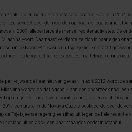
en zoals onder meer de terroristische daad in Beslan in 2004, wa
elen. Ze schreef over de moorden op haar collega-journalist An
irova in 2009, allebei fervente mensenrechtenactivistes. De on
 Milashina voort. Daarnaast verdiepte ze zich in haar eigen onaf
enissen in de Noord-Kaukasus en Tsjetsjenië. Ze bracht gedwon
oudingen, buitengerechtelijke executies, martelingen en intimidat
e pen vrijwaarde haar niet van gevaar. In april 2012 wordt ze 
t. Milashina werkte op dat ogenblik aan een onderzoek naar een
 werd op drugs. De aanval werd nooit grondig onderzocht. Ook be
 in 2017 een artikel in de Novaya Gazeta publiceerde over de ver
ep de Tsjetsjeense regering een jihad uit tegen de hele redactie v
het land uit en dook een paar maanden onder in Istanbul.