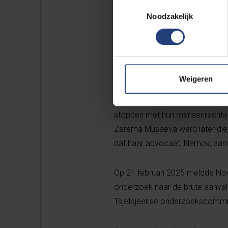
Toestemmingsselectie
Op 4 juli 2023 reisden mensenr
Noodzakelijk
van Tsjetsjenië, om de veroord
autoriteiten berecht na verzonn
mensenrechtenverdediger is. Vo
Nemov en Milashina van het vlie
Weigeren
hen met knuppels. De aanvallers
telefoon te ontgrendelen. Nemov
stoppen met hun mensenrechten
Zarema Musaeva werd later die d
dat haar advocaat, Nemov, aa
Op
21 februari 2025 meldde Nova
onderzoek naar de brute aanval
Tsjetsjeense onderzoekscommis