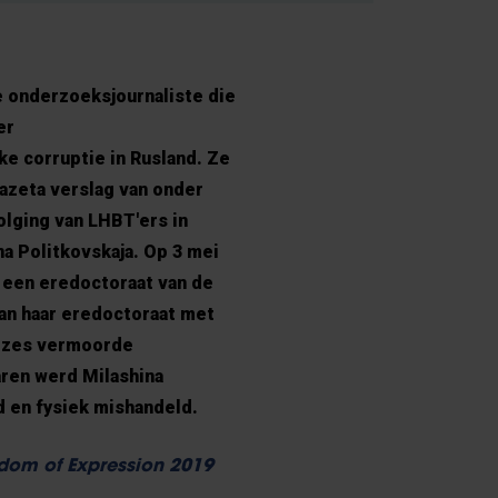
e onderzoeksjournaliste die
er
e corruptie in Rusland. Ze
azeta verslag van onder
olging van LHBT'ers in
a Politkovskaja. Op 3 mei
y een eredoctoraat van de
an haar eredoctoraat met
de zes vermoorde
aren werd Milashina
 en fysiek mishandeld.
edom of Expression 2019