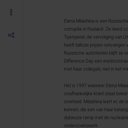
Elena Milashina is een Russisch
corruptie in Rusland. Ze deed v
Tsjetsjenië, de vervolging van L
heeft talloze prijzen ontvangen 
Russische autoriteiten blijft ze
Difference Day een eredoctoraat
met haar collega’s, niet in het
Het is 1997 wanneer Elena Milas
onafhankelijke krant staat bek
overheid. Milashina leert er, d
kennen, die een van haar belang
dubieuze ramp met de nucleaire
onderzoekswerk.