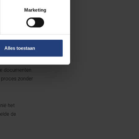
y, de hoofdstad
Marketing
Tsjetsjeense
 wie er één een
o’s de taxi die
taxi en sloegen
Alles toestaan
ongen haar
iet zouden
ke documenten.
k proces zonder
nië het
telde de