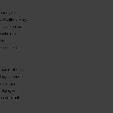
ar bij de
na Politkovskaya
derzoeken die
hankelijke
gen
ies onder de
samen met een
 drugsspeurder
dreigingen
volging van
an de krant.