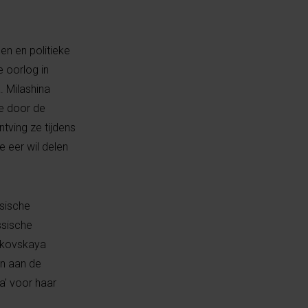
en en politieke
 oorlog in
. Milashina
ie door de
ntving ze tijdens
e eer wil delen
ssische
ssische
itkovskaya
en aan de
a' voor haar