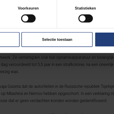
echtenadvocaat Aleksandr Nemov en Elena Milashina naar Grozn
Voorkeuren
Statistieken
eling van Zarema Musaeva bij te wonen. Musaeva werd door de 
en beschuldigingen wegens de activiteiten van haar kinderen, van
lgens Memorial Human Rights Centre blokkeerden drie zwarte aut
gveld vervoerde. Gemaskerde aanvallers sleepten beiden uit de 
Selectie toestaan
 braken Milashina’s vingers aan beide handen terwijl ze haar dw
 werd in zijn been gestoken. Ze dreigden hen te doden als ze n
werk. Ze vernietigden ook hun opnameapparatuur en belangrij
ag veroordeeld tot 5,5 jaar in een strafkolonie, na een oneerlij
nwezig was.
ja Gazeta dat de autoriteiten in de Russische republiek Tsjetsje
 op Milashina en Nemov hebben opgeschort. In een verklaring s
sie dat er geen verdachten konden worden geïdentificeerd.