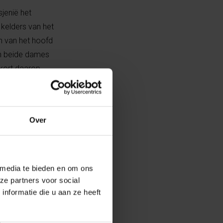
jenië het
kelders van het
n van het hoofd
an beide dames
kort daarop
ganiseerde
Over
 gouverneur de
len meer
ider Kadyrov de
ikel in Novaja
 media te bieden en om ons
ze partners voor social
rslechterde
nformatie die u aan ze heeft
n Elena en