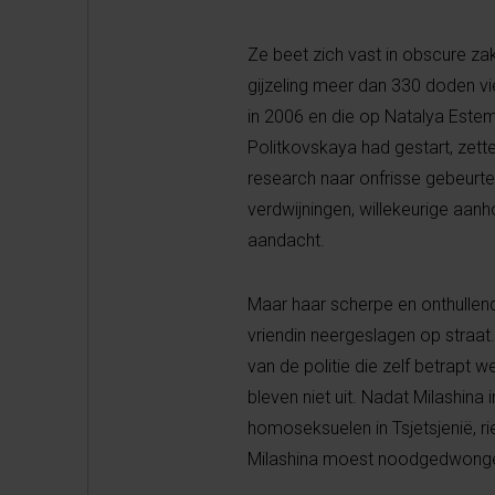
Ze beet zich vast in obscure zak
gijzeling meer dan 330 doden vi
in 2006 en die op Natalya Estem
Politkovskaya had gestart, zette
research naar onfrisse gebeurt
verdwijningen, willekeurige aanh
aandacht.
Maar haar scherpe en onthullend
vriendin neergeslagen op straa
van de politie die zelf betrapt
bleven niet uit. Nadat Milashina
homoseksuelen in Tsjetsjenië, ri
Milashina moest noodgedwongen 