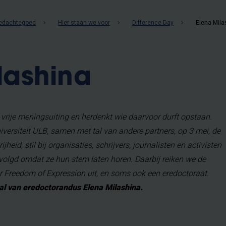
gedachtegoed
Hier staan we voor
Difference Day
Elena Mila
lashina
p vrije meningsuiting en herdenkt wie daarvoor durft opstaan.
iversiteit ULB, samen met tal van andere partners, op 3 mei, de
heid, stil bij organisaties, schrijvers, journalisten en activisten
rvolgd omdat ze hun stem laten horen. Daarbij reiken we de
or Freedom of Expression uit, en soms ook een eredoctoraat.
al van eredoctorandus Elena Milashina.