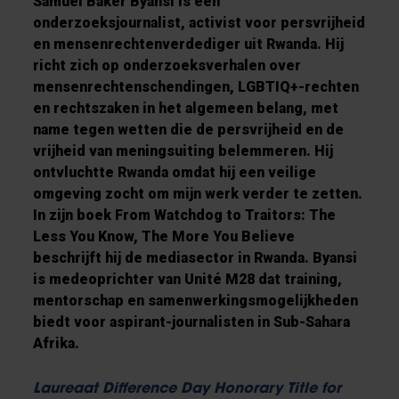
Samuel Baker Byansi is een
onderzoeksjournalist, activist voor persvrijheid
en mensenrechtenverdediger uit Rwanda. Hij
richt zich op onderzoeksverhalen over
mensenrechtenschendingen, LGBTIQ+-rechten
en rechtszaken in het algemeen belang, met
name tegen wetten die de persvrijheid en de
vrijheid van meningsuiting belemmeren. Hij
ontvluchtte Rwanda omdat hij een veilige
omgeving zocht om mijn werk verder te zetten.
In zijn boek From Watchdog to Traitors: The
Less You Know, The More You Believe
beschrijft hij de mediasector in Rwanda. Byansi
is medeoprichter van Unité M28 dat training,
mentorschap en samenwerkingsmogelijkheden
biedt voor aspirant-journalisten in Sub-Sahara
Afrika.
Laureaat Difference Day Honorary Title for