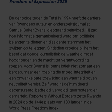
Freedom of Expression 2025
De genocide tegen de Tutsi in 1994 heeft de carrière
van Rwandees auteur en onderzoeksjournalist
Samuel Baker Byansi diepgaand beïnvloed. Hij zag
hoe informatie gemanipuleerd werd om politieke
belangen te dienen en dissidente stemmen het
zwijgen op te leggen. Sindsdien groeide bij hem het
besef dat goede journalistiek de waarheid moet
hooghouden en de macht ter verantwoording
roepen. Voor Byansi is journalistiek niet zomaar een
beroep, maar een roeping die moed, integriteit en
een onwankelbare toewijding aan waarheid boven
neutraliteit vereist. Zelf werd hij geïntimideerd,
gecensureerd, bedreigd, vervolgd, gearresteerd en
gemarteld. Reporters Without Borders zette Rwanda
in 2024 op de 144e plaats van 180 landen in de
World Press Freedom Index.