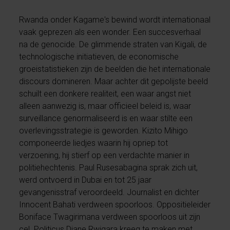
Rwanda onder Kagame's bewind wordt internationaal
vaak geprezen als een wonder. Een succesverhaal
na de genocide. De glimmende straten van Kigali, de
technologische initiatieven, de economische
groeistatistieken zijn de beelden die het internationale
discours domineren. Maar achter dit gepolijste beeld
schuilt een donkere realiteit, een waar angst niet
alleen aanwezig is, maar officieel beleid is, waar
surveillance genormaliseerd is en waar stilte een
overlevingsstrategie is geworden. Kizito Mihigo
componeerde liedjes waarin hij opriep tot
verzoening, hij stierf op een verdachte manier in
politiehechtenis. Paul Rusesabagina sprak zich uit,
werd ontvoerd in Dubai en tot 25 jaar
gevangenisstraf veroordeeld. Journalist en dichter
Innocent Bahati verdween spoorloos. Oppositieleider
Boniface Twagirimana verdween spoorloos uit zijn
cel. Politicus Diane Rwigara kreeg te maken met