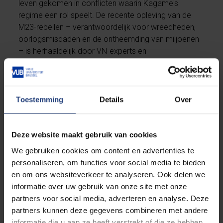
leven gekomen in conflicten waarin Kagame's
regime een rol speelt. De recente opleving van de
M23-rebellen – verantwoordelijk voor wreedheden,
oorlogsmisdaden en de ontheemding van miljoenen
– is herhaaldelijk door VN-experts en
mensenrechtenorganisaties in verband gebracht met
directe steun vanuit Kigali. Dorpen worden
platgebrand, kinderen worden gerekruteerd voor
militaire rangen en vrouwen worden mishandeld.
Toestemming
Details
Over
De harde waarheid is dat de internationale
Deze website maakt gebruik van cookies
gemeenschap deze misstanden niet alleen over het
hoofd ziet, ze maakt ze zelfs mogelijk. Westerse
We gebruiken cookies om content en advertenties te
regeringen steken miljarden in Kagame’s regime met
personaliseren, om functies voor social media te bieden
minimale voorwaarden inzake mensenrechten.
en om ons websiteverkeer te analyseren. Ook delen we
Internationale organisaties presenteren de
informatie over uw gebruik van onze site met onze
economische statistieken van Rwanda, maar
partners voor social media, adverteren en analyse. Deze
negeren de politieke gevangenen.
partners kunnen deze gegevens combineren met andere
Ontwikkelingsexperts prijzen de schone straten van
informatie die u aan ze heeft verstrekt of die ze hebben