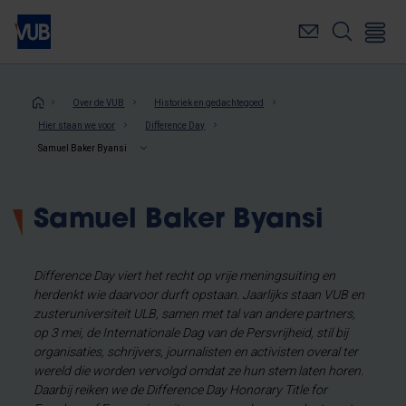
Overslaan
en
naar
de
inhoud
Kruimelpad
Over de VUB
Historiek en gedachtegoed
gaan
Hier staan we voor
Difference Day
Samuel Baker Byansi
Samuel Baker Byansi
Difference Day viert het recht op vrije meningsuiting en
herdenkt wie daarvoor durft opstaan. Jaarlijks staan VUB en
zusteruniversiteit ULB, samen met tal van andere partners,
op 3 mei, de Internationale Dag van de Persvrijheid, stil bij
organisaties, schrijvers, journalisten en activisten overal ter
wereld die worden vervolgd omdat ze hun stem laten horen.
Daarbij reiken we de Difference Day Honorary Title for