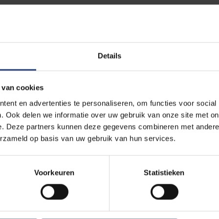
Vereist diploma
Kandidaten moeten beschikken over een b
Details
 beurs?
 van cookies
ent en advertenties te personaliseren, om functies voor social
. Ook delen we informatie over uw gebruik van onze site met on
telling inschrijvingsgeld
e. Deze partners kunnen deze gegevens combineren met andere i
iejaren (masterprogramma) of maximaal 4 academiejaren
erzameld op basis van uw gebruik van hun services.
ring inbegrepen?
Ja
Voorkeuren
Statistieken
ssen?
Ja
rprogramma), leefgeld en onderzoekskosten (doctoraatsopleid