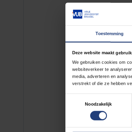
Toestemming
Wat dekt de
Deze website maakt gebruik
We gebruiken cookies om cont
websiteverkeer te analyseren
Inschrijvingsgeld?
Vrijs
media, adverteren en analys
Duur?
maximaal 2 academ
verstrekt of die ze hebben v
(doctoraatsopleiding)
Toestemmingsselectie
Inclusief
ziekteverzeke
Noodzakelijk
Inclusief vlucht?
Ja
Voorbereidende taalle
Andere?
Leefgeld (maste