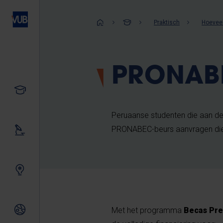
Overslaan
en
Kruimelpad
Praktisch
Hoeveel
naar
de
inhoud
PRONABE
gaan
Studeren
Peruaanse studenten die aan de
PRONABEC-beurs aanvragen die 
Ons onderzoek
Samen innoveren
Internationale relaties
Met het programma
Becas Pre