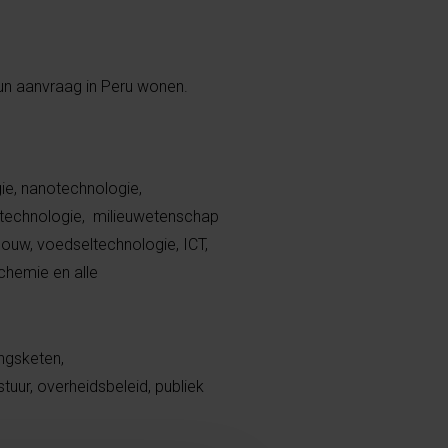
un aanvraag in Peru wonen.
gie, nanotechnologie,
technologie, milieuwetenschap
ouw, voedseltechnologie, ICT,
chemie en alle
ingsketen,
ur, overheidsbeleid, publiek