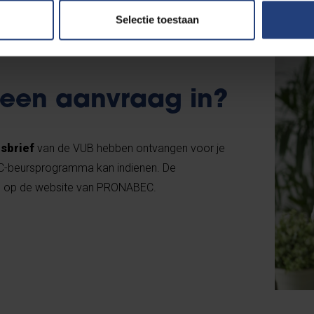
Selectie toestaan
 een aanvraag in?
sbrief
van de VUB hebben ontvangen voor je
C-beursprogramma kan indienen. De
je op de website van PRONABEC.