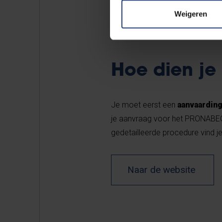
Weigeren
Hoe dien je
Je moet eerst een
aanvaarding
je aanvraag voor het PRONABE
gedetailleerde procedure vind 
Naar de website