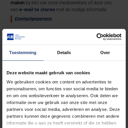
maken
bij één van onze medewerkers of door ons
een
e-mail te sturen
met de nodige informatie.
Contactgegevens
Deadline
Voor een voorschot kan je ons via mail
contacteren
tot en met 1 september
(aan het
Toestemming
Details
Over
einde van het betreffende academiejaar).
Deze website maakt gebruik van cookies
Je kan een voorschot op de studietoelage
aanvragen zodra:
We gebruiken cookies om content en advertenties te
personaliseren, om functies voor social media te bieden
en om ons websiteverkeer te analyseren. Ook delen we
je
inschrijving is voltooid
informatie over uw gebruik van onze site met onze
je
vakken hebt geregistreerd
partners voor social media, adverteren en analyse. Deze
én je de
studietoelage hebt aangevraagd
partners kunnen deze gegevens combineren met andere
én je aan de
pedagogische voorwaarden
informatie die u aan ze heeft verstrekt of die ze hebben
voldoet: je inschrijving bedraagt minstens 54