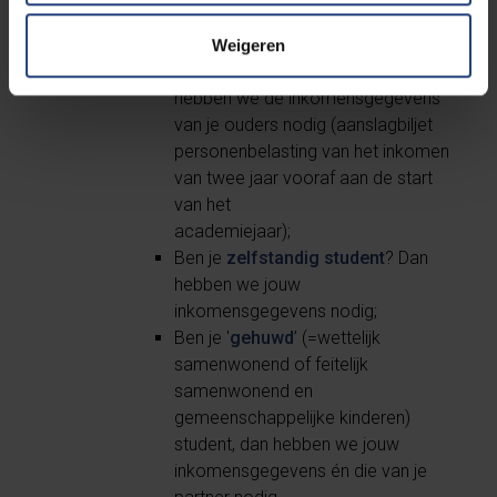
studietoelage
hebt ontvangen:
Inkomensgegevens
:
Weigeren
Ben je student ten laste? Dan
hebben we de inkomensgegevens
van je ouders nodig (aanslagbiljet
personenbelasting van het inkomen
van twee jaar vooraf aan de start
van het
academiejaar);
Ben je
zelfstandig student
? Dan
hebben we jouw
inkomensgegevens nodig;
Ben je '
gehuwd
’ (=wettelijk
samenwonend of feitelijk
samenwonend en
gemeenschappelijke kinderen)
student, dan hebben we jouw
inkomensgegevens én die van je