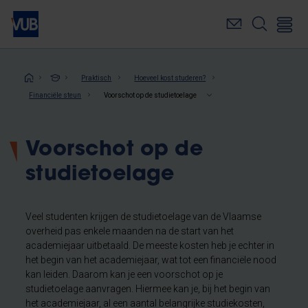
Overslaan
en
naar
de
inhoud
Kruimelpad
Praktisch
Hoeveel kost studeren?
gaan
Financiële steun
Voorschot op de studietoelage
Voorschot op de
studietoelage
Veel studenten krijgen de studietoelage van de Vlaamse
overheid pas enkele maanden na de start van het
academiejaar uitbetaald. De meeste kosten heb je echter in
het begin van het academiejaar, wat tot een financiële nood
kan leiden. Daarom kan je een voorschot op je
studietoelage aanvragen. Hiermee kan je, bij het begin van
het academiejaar, al een aantal belangrijke studiekosten,