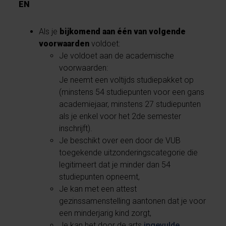
EN
Als je
bijkomend aan één van volgende
voorwaarden
voldoet:
Je voldoet aan de academische
voorwaarden:
Je neemt een voltijds studiepakket op
(minstens 54 studiepunten voor een gans
academiejaar, minstens 27 studiepunten
als je enkel voor het 2de semester
inschrijft).
Je beschikt over een door de VUB
toegekende uitzonderingscategorie die
legitimeert dat je minder dan 54
studiepunten opneemt,
Je kan met een attest
gezinssamenstelling aantonen dat je voor
een minderjarig kind zorgt,
Je kan het door de arts
ingevulde