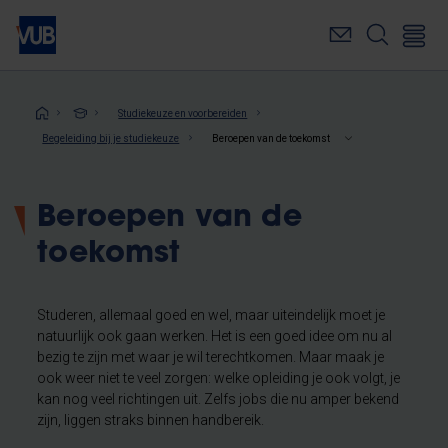
Overslaan
en
naar
de
inhoud
Kruimelpad
Studiekeuze en voorbereiden
gaan
Begeleiding bij je studiekeuze
Beroepen van de toekomst
Beroepen van de
toekomst
Studeren, allemaal goed en wel, maar uiteindelijk moet je
natuurlijk ook gaan werken. Het is een goed idee om nu al
bezig te zijn met waar je wil terechtkomen. Maar maak je
ook weer niet te veel zorgen: welke opleiding je ook volgt, je
kan nog veel richtingen uit. Zelfs jobs die nu amper bekend
zijn, liggen straks binnen handbereik.