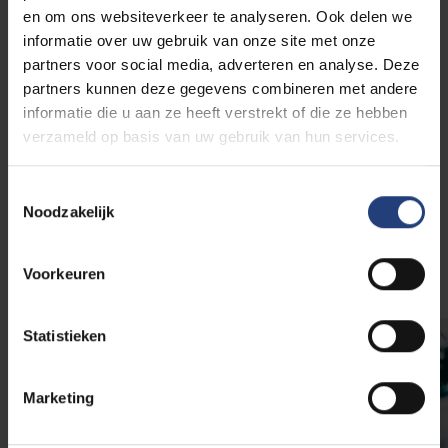
onbelangrijk.
en om ons websiteverkeer te analyseren. Ook delen we
informatie over uw gebruik van onze site met onze
partners voor social media, adverteren en analyse. Deze
Vergelijkbare jobs?
Bucklist-reisorganisator,
partners kunnen deze gegevens combineren met andere
afscheidsfeestcoördinator, gepersonaliseerde
informatie die u aan ze heeft verstrekt of die ze hebben
doodskistenmaker, …
verzameld op basis van uw gebruik van hun services.
Psychologie
Agogische wetenschappen
Toestemmingsselectie
Noodzakelijk
Toegepaste Economische Wetenschappen
Sociologie
Voorkeuren
Statistieken
Marketing